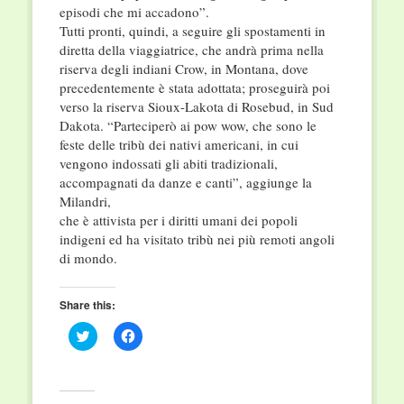
episodi che mi accadono”.
Tutti pronti, quindi, a seguire gli spostamenti in
diretta della viaggiatrice, che andrà prima nella
riserva degli indiani Crow, in Montana, dove
precedentemente è stata adottata; proseguirà poi
verso la riserva Sioux-Lakota di Rosebud, in Sud
Dakota. “Parteciperò ai pow wow, che sono le
feste delle tribù dei nativi americani, in cui
vengono indossati gli abiti tradizionali,
accompagnati da danze e canti”, aggiunge la
Milandri,
che è attivista per i diritti umani dei popoli
indigeni ed ha visitato tribù nei più remoti angoli
di mondo.
Share this:
Click
Click
to
to
share
share
on
on
Twitter
Facebook
(Opens
(Opens