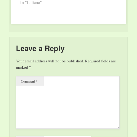
un viaggio-inchiesta
In "Italiano"
tra i popoli Nativi
Americani
anticamente nemici: i
Sioux-Lakota e i
Crow, che si
affrontarono nella
famosa battaglia del
Leave a Reply
Little Big Horn.
Mentre i Lakota
Your email address will not be published.
Required fields are
combattevano per la…
marked
*
Comment
*