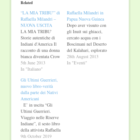
in
in
Related
new
new
window)
window)
“LA MIA TRIBU'” di
Raffaella Milandri in
Raffaella Milandri –
Papua Nuova Guinea
NUOVA USCITA
Dopo aver vissuto con
LA MIA TRIBU'
gli Inuit sui ghiacci,
Storie autentiche di
cercato acqua con i
Indiani d'America Il
Boscimani nel Deserto
racconto di una donna
del Kalahari, esplorato
bianca diventata Crow
la foresta pluviale con
28th August 2013
"Quando ero bambina,
5th June 2013
i Pigmei ed essere
In "Eventi"
divoravo i fumetti di
In "Italiano"
stata adottata in una
Tex Willer e sognavo
tribù di Nativi
Gli Ultimi Guerrieri,
il Far West e gli
Americani, Raffaella
nuovo libro-verità
Indiani." Raffaella
Milandri è già pronta
dalla parte dei Nativi
Milandri non
per un nuovo viaggio
Americani
nasconde di aver
che si preannuncia
E’ in uscita “Gli
sentito sempre dentro
difficile e rischioso.
Ultimi Guerrieri.
di sé un richiamo
Zaino…
Viaggio nelle Riserve
verso le storie
Indiane”, il sesto libro
legate…
della attivista Raffaella
Milandri, che racconta
9th October 2019