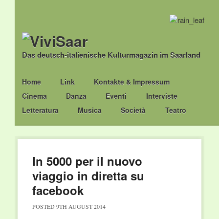
Das deutsch-italienische Kulturmagazin im Saarland
Main menu
Skip
Home
Link
Kontakte & Impressum
to
Cinema
Danza
Eventi
Interviste
content
Letteratura
Musica
Società
Teatro
In 5000 per il nuovo
viaggio in diretta su
facebook
POSTED
9TH AUGUST 2014