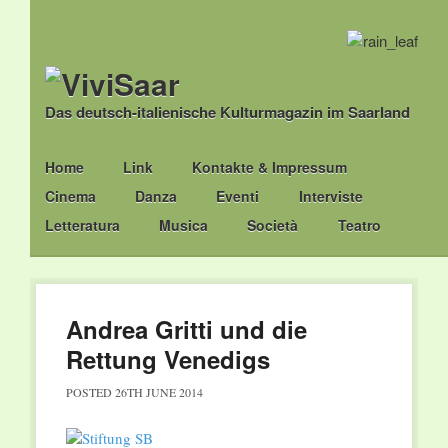
Das deutsch-italienische Kulturmagazin im Saarland
Main menu
Skip
Home
Link
Kontakte & Impressum
to
Cinema
Danza
Eventi
Interviste
content
Letteratura
Musica
Società
Teatro
Andrea Gritti und die
Rettung Venedigs
POSTED
26TH JUNE 2014