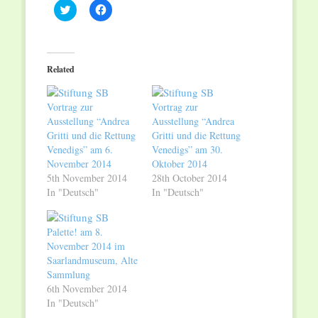
Click
Click
to
to
share
share
on
on
Twitter
Facebook
(Opens
(Opens
in
in
Related
new
new
window)
window)
Vortrag zur
Vortrag zur
Ausstellung “Andrea
Ausstellung “Andrea
Gritti und die Rettung
Gritti und die Rettung
Venedigs” am 6.
Venedigs” am 30.
November 2014
Oktober 2014
5th November 2014
28th October 2014
In "Deutsch"
In "Deutsch"
Palette! am 8.
November 2014 im
Saarlandmuseum, Alte
Sammlung
6th November 2014
In "Deutsch"