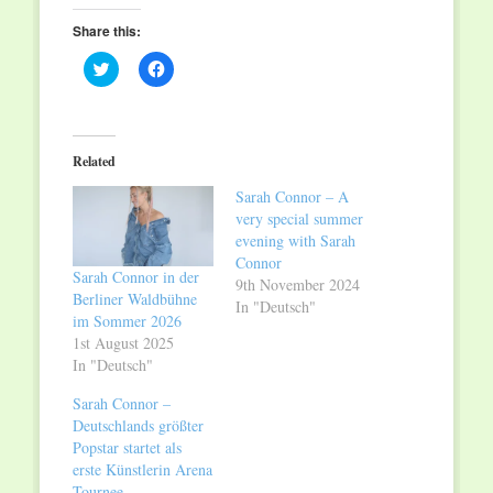
Share this:
Click
Click
to
to
share
share
on
on
Twitter
Facebook
(Opens
(Opens
in
in
Related
new
new
window)
window)
Sarah Connor – A
very special summer
evening with Sarah
Connor
Sarah Connor in der
9th November 2024
Berliner Waldbühne
In "Deutsch"
im Sommer 2026
1st August 2025
In "Deutsch"
Sarah Connor –
Deutschlands größter
Popstar startet als
erste Künstlerin Arena
Tournee