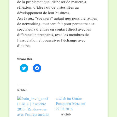
de la problématique, disposer de matière à
réflexion, d’idées ou de pistes liées au
développement de leur business.
Accès aux “speakers” autant que possible, zones
de networking, tout sera fait pour permettre aux
spectateurs d’entrer en contact direct avec les
différents intervenants, avec les membres de
l’association et poursuivre l’échange avec
d’autres.
Share this:
Click
Click
to
to
share
share
on
on
Twitter
Facebook
(Opens
(Opens
in
in
Related
new
new
window)
window)
artclub im Centre
Pompidou-Metz am
FEALU | 7 octobre
27.08.2016
2013 : Rendez-vous
artclub
avec l’entrepreneuriat