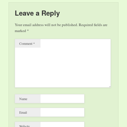
chocolat à croquer ou
à faire fondre, noir,
Leave a Reply
blanc ou au lait,
macarons, cannelés,
Your email address will not be published.
Required fields are
guimauves, nougats,
marked
*
champagne,… …
Comment
*
Name
Email
Website