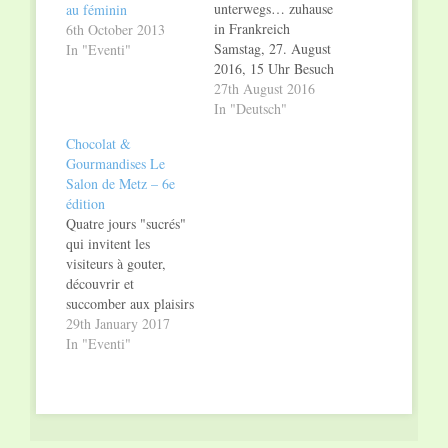
unterwegs… zuhause
au féminin
in Frankreich
6th October 2013
Samstag, 27. August
In "Eventi"
2016, 15 Uhr Besuch
der Ausstellung
27th August 2016
„Entre deux horizons“
In "Deutsch"
im Centre Pompidou-
Chocolat &
Metz Am Samstag,
Gourmandises Le
27. August 2016, lädt
Salon de Metz – 6e
der artclub – der
édition
Treffpunkt für junge
Quatre jours "sucrés"
Leute mit Neugier auf
qui invitent les
Kunst und Kultur – zu
visiteurs à gouter,
einer Tagestour zum
découvrir et
Centre Pompidou-
succomber aux plaisirs
Metz…
gourmands. Plus de
29th January 2017
60 exposants
In "Eventi"
chocolatiers-créateurs,
pâtissiers et biscuitiers
ont chacun leur
version de la
gourmandise :