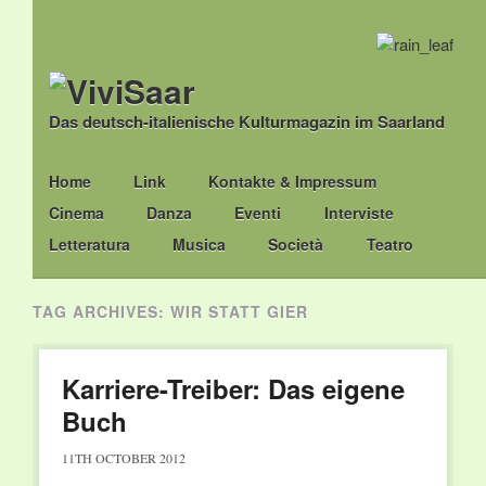
Das deutsch-italienische Kulturmagazin im Saarland
Main menu
Skip
Home
Link
Kontakte & Impressum
to
Cinema
Danza
Eventi
Interviste
content
Letteratura
Musica
Società
Teatro
TAG ARCHIVES:
WIR STATT GIER
Karriere-Treiber: Das eigene
Buch
11TH OCTOBER 2012