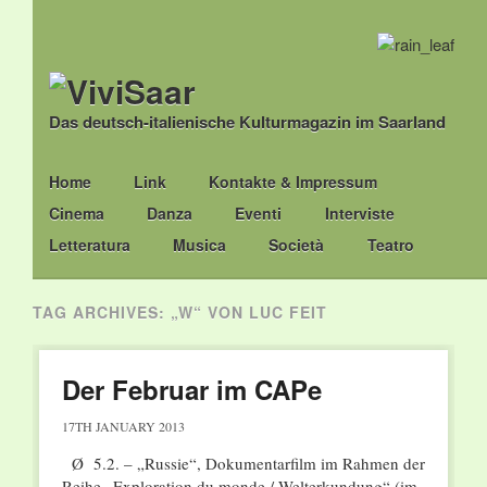
Das deutsch-italienische Kulturmagazin im Saarland
Main menu
Skip
Home
Link
Kontakte & Impressum
to
Cinema
Danza
Eventi
Interviste
content
Letteratura
Musica
Società
Teatro
TAG ARCHIVES:
„W“ VON LUC FEIT
Der Februar im CAPe
17TH JANUARY 2013
Ø 5.2. – „Russie“, Dokumentarfilm im Rahmen der
Reihe „Exploration du monde / Welterkundung“ (im