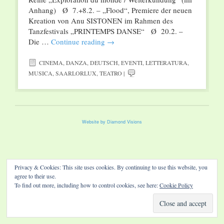
Anhang) Ø 7.+8.2. – „Flood“, Premiere der neuen
Kreation von Anu SISTONEN im Rahmen des
Tanzfestivals „PRINTEMPS DANSE“ Ø 20.2. –
Die …
Continue reading
→
CINEMA
,
DANZA
,
DEUTSCH
,
EVENTI
,
LETTERATURA
,
MUSICA
,
SAARLORLUX
,
TEATRO
|
Website by Diamond Visions
Privacy & Cookies: This site uses cookies. By continuing to use this website, you
agree to their use.
To find out more, including how to control cookies, see here:
Cookie Policy