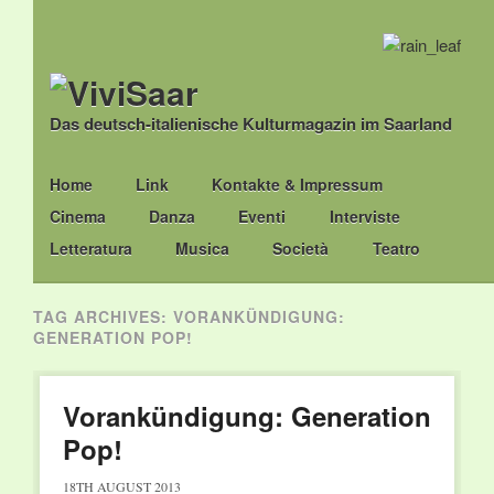
Das deutsch-italienische Kulturmagazin im Saarland
Main menu
Skip
Home
Link
Kontakte & Impressum
to
Cinema
Danza
Eventi
Interviste
content
Letteratura
Musica
Società
Teatro
TAG ARCHIVES:
VORANKÜNDIGUNG:
GENERATION POP!
Vorankündigung: Generation
Pop!
18TH AUGUST 2013