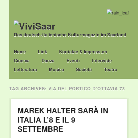
Das deutsch-italienische Kulturmagazin im Saarland
Main menu
Skip
Home
Link
Kontakte & Impressum
to
Cinema
Danza
Eventi
Interviste
content
Letteratura
Musica
Società
Teatro
TAG ARCHIVES:
VIA DEL PORTICO D’OTTAVIA 73
MAREK HALTER SARÀ IN
ITALIA L’8 E IL 9
SETTEMBRE