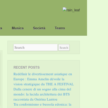
ra
Musica
Società
Teatro
RECENT POSTS
Redéfinir le divertissement asiatique en
Europe : Emma Amelin dévoile la
vision stratégique du THE A FESTIVAL
Dalla cenere di un sogno alla cima del
mondo: la lucida architettura dei BTS
raccontata da Onirina Lantou
Tra conformismo e bussola edonica: la