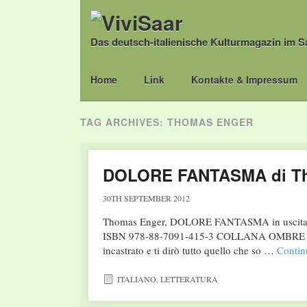
Das deutsch-italienische Kulturmagazin im S
Main menu
Skip
Home
Link
Kontakte & Impressum
to
content
TAG ARCHIVES:
THOMAS ENGER
DOLORE FANTASMA di Thom
30TH SEPTEMBER 2012
Thomas Enger, DOLORE FANTASMA in uscita l’1
ISBN 978-88-7091-415-3 COLLANA OMBRE N.15
incastrato e ti dirò tutto quello che so …
Contin
ITALIANO
,
LETTERATURA