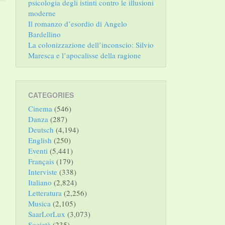
psicologia degli istinti contro le illusioni
moderne
Il romanzo d’esordio di Angelo
Bardellino
La colonizzazione dell’inconscio: Silvio
Maresca e l’apocalisse della ragione
CATEGORIES
Cinema
(546)
Danza
(287)
Deutsch
(4,194)
English
(250)
Eventi
(5,441)
Français
(179)
Interviste
(338)
Italiano
(2,824)
Letteratura
(2,256)
Musica
(2,105)
SaarLorLux
(3,073)
Società
(235)