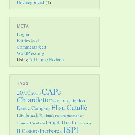
Uncategorized
(1)
META
Log in
Entries feed
Comments feed
WordPress.org
Using
All in one Favicon
TAGS
CAPe
20.00
20.30
Chiarelettere
Donlon
Di 18.30
Elisa Cutullè
Dance Company
Ettelbrueck
Ettelbrück
Frauenbibliothek Saar
Grand Théâtre
Gianvito Casadonte
hairspray
ISPI
Il Castoro
Iperborea