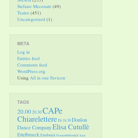
Stefano Mecenate
(49)
Teatro
(451)
Uncategorized
(1)
META
Log in
Entries feed
Comments feed
WordPress.org
Using
All in one Favicon
TAGS
CAPe
20.00
20.30
Chiarelettere
Donlon
Di 18.30
Elisa Cutullè
Dance Company
Ettelbrueck
Ettelbrück
Frauenbibliothek Saar