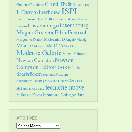
Grand Théâtre
Gianvito Casadonte
hairspray
ISPI
Il Castoro
Iperborea
Kammermusiktage Mettlach
libreria italiana
Lucio
luxembourg
Lussemburgo
Saviani
Magna Graecia Film Festival
Marguerite Donlon
Marioenrico D'Angelo
Merzig
Milano
Mo 17.30
Mittwoch
Mo 18.30
Moderne Galerie
Mozart
Mätresse
Newton
Newton Compton
Compton Editori
OGR
Polaris
Saarbrücken
Saarland.Museum
Sellerio
Saarland.Museum | Moderne Galerie
tecniche nuove
stefano mecenate
Villerupt
Voices International
Völklinger Hütte
ARCHIVES
Archives