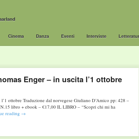
aarland
Cinema
Danza
Eventi
Interviste
Letteratu
as Enger – in uscita l’1 ottobre
 ottobre Traduzione dal norvegese Giuliano D’Amico pp: 428 –
 libro + ebook – €17,00 IL LIBRO – “Scopri chi mi ha
ue reading
→