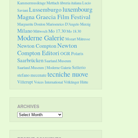
Kammermusiktage Mettlach
libreria italiana
Lucio
luxembourg
Lussemburgo
Saviani
Magna Graecia Film Festival
Marguerite Donlon
Marioenrico D'Angelo
Merzig
Milano
Mo 17.30
Mittwoch
Mo 18.30
Moderne Galerie
Mozart
Mätresse
Newton
Newton Compton
Compton Editori
OGR
Polaris
Saarbrücken
Saarland.Museum
Sellerio
Saarland.Museum | Moderne Galerie
tecniche nuove
stefano mecenate
Villerupt
Voices International
Völklinger Hütte
ARCHIVES
Archives