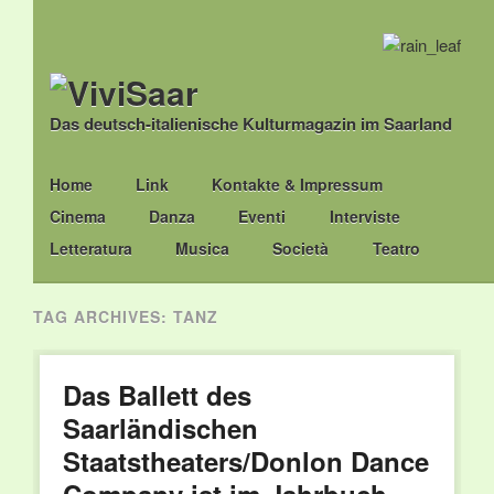
Das deutsch-italienische Kulturmagazin im Saarland
Main menu
Skip
Home
Link
Kontakte & Impressum
to
Cinema
Danza
Eventi
Interviste
content
Letteratura
Musica
Società
Teatro
TAG ARCHIVES:
TANZ
Das Ballett des
Saarländischen
Staatstheaters/Donlon Dance