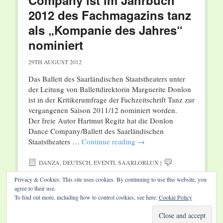
Company ist im Jahrbuch
2012 des Fachmagazins tanz
als „Kompanie des Jahres“
nominiert
29TH AUGUST 2012
Das Ballett des Saarländischen Staatstheaters unter
der Leitung von Ballettdirektorin Marguerite Donlon
ist in der Kritikerumfrage der Fachzeitschrift Tanz zur
vergangenen Saison 2011/12 nominiert worden.
Der freie Autor Hartmut Regitz hat die Donlon
Dance Company/Ballett des Saarländischen
Staatstheaters …
Continue reading
→
DANZA
,
DEUTSCH
,
EVENTI
,
SAARLORLUX
|
Privacy & Cookies: This site uses cookies. By continuing to use this website, you
agree to their use.
To find out more, including how to control cookies, see here:
Cookie Policy
Website by Diamond Visions