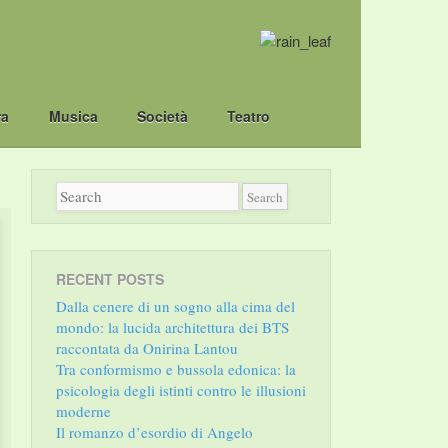
ra
Musica
Società
Teatro
RECENT POSTS
Dalla cenere di un sogno alla cima del
mondo: la lucida architettura dei BTS
raccontata da Onirina Lantou
Tra conformismo e bussola edonica: la
psicologia degli istinti contro le illusioni
moderne
Il romanzo d’esordio di Angelo