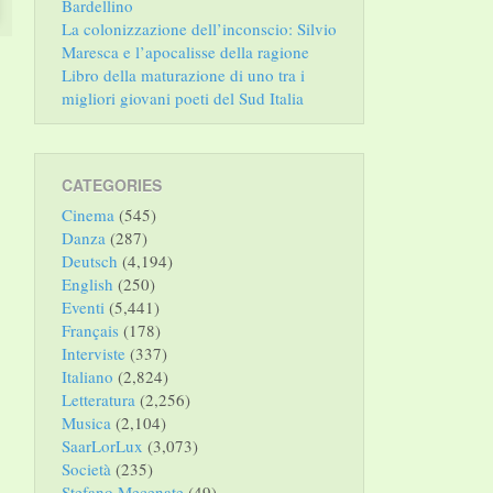
Bardellino
La colonizzazione dell’inconscio: Silvio
Maresca e l’apocalisse della ragione
Libro della maturazione di uno tra i
migliori giovani poeti del Sud Italia
CATEGORIES
Cinema
(545)
Danza
(287)
Deutsch
(4,194)
English
(250)
Eventi
(5,441)
Français
(178)
Interviste
(337)
Italiano
(2,824)
Letteratura
(2,256)
Musica
(2,104)
SaarLorLux
(3,073)
Società
(235)
Stefano Mecenate
(49)