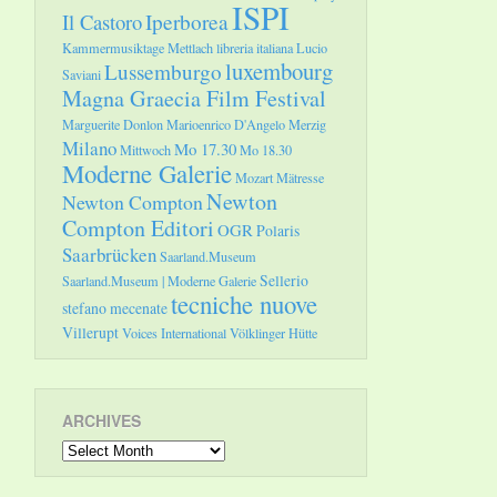
ISPI
Il Castoro
Iperborea
Kammermusiktage Mettlach
libreria italiana
Lucio
luxembourg
Lussemburgo
Saviani
Magna Graecia Film Festival
Marguerite Donlon
Marioenrico D'Angelo
Merzig
Milano
Mo 17.30
Mittwoch
Mo 18.30
Moderne Galerie
Mozart
Mätresse
Newton
Newton Compton
Compton Editori
OGR
Polaris
Saarbrücken
Saarland.Museum
Sellerio
Saarland.Museum | Moderne Galerie
tecniche nuove
stefano mecenate
Villerupt
Voices International
Völklinger Hütte
ARCHIVES
Archives