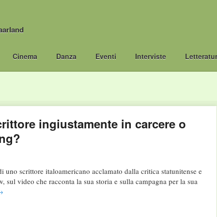
aarland
Cinema
Danza
Eventi
Interviste
Letteratu
ittore ingiustamente in carcere o
ing?
di uno scrittore italoamericano acclamato dalla critica statunitense e
, sul video che racconta la sua storia e sulla campagna per la sua
→