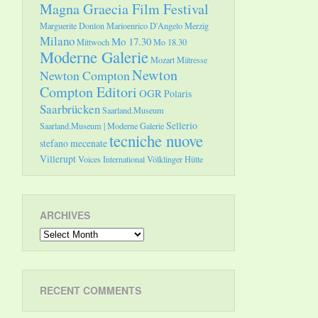
Magna Graecia Film Festival
Marguerite Donlon
Marioenrico D'Angelo
Merzig
Milano
Mo 17.30
Mittwoch
Mo 18.30
Moderne Galerie
Mozart
Mätresse
Newton
Newton Compton
Compton Editori
OGR
Polaris
Saarbrücken
Saarland.Museum
Sellerio
Saarland.Museum | Moderne Galerie
tecniche nuove
stefano mecenate
Villerupt
Voices International
Völklinger Hütte
ARCHIVES
Archives
RECENT COMMENTS