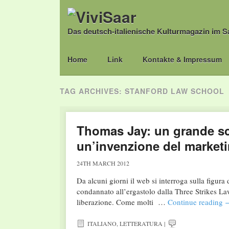
Das deutsch-italienische Kulturmagazin im S
Main menu
Skip
Home
Link
Kontakte & Impressum
to
content
TAG ARCHIVES:
STANFORD LAW SCHOOL
Thomas Jay: un grande scr
un’invenzione del market
24TH MARCH 2012
Da alcuni giorni il web si interroga sulla figura 
condannato all’ergastolo dalla Three Strikes Law
liberazione. Come molti …
Continue reading
ITALIANO
,
LETTERATURA
|