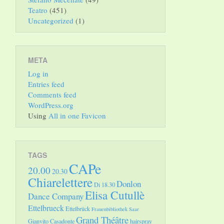
Teatro
(451)
Uncategorized
(1)
META
Log in
Entries feed
Comments feed
WordPress.org
Using
All in one Favicon
TAGS
CAPe
20.00
20.30
Chiarelettere
Donlon
Di 18.30
Elisa Cutullè
Dance Company
Ettelbrueck
Ettelbrück
Frauenbibliothek Saar
Grand Théâtre
Gianvito Casadonte
hairspray