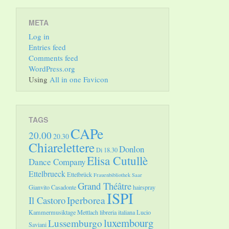
META
Log in
Entries feed
Comments feed
WordPress.org
Using
All in one Favicon
TAGS
CAPe
20.00
20.30
Chiarelettere
Donlon
Di 18.30
Elisa Cutullè
Dance Company
Ettelbrueck
Ettelbrück
Frauenbibliothek Saar
Grand Théâtre
Gianvito Casadonte
hairspray
ISPI
Il Castoro
Iperborea
Kammermusiktage Mettlach
libreria italiana
Lucio
luxembourg
Lussemburgo
Saviani