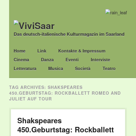
Das deutsch-italienische Kulturmagazin im Saarland
Main menu
Skip
Home
Link
Kontakte & Impressum
to
Cinema
Danza
Eventi
Interviste
content
Letteratura
Musica
Società
Teatro
TAG ARCHIVES:
SHAKSPEARES
450.GEBURTSTAG: ROCKBALLETT ROMEO AND
JULIET AUF TOUR
Shakspeares
450.Geburtstag: Rockballett