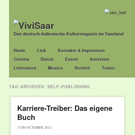
Das deutsch-italienische Kulturmagazin im Saarland
Main menu
Skip
Home
Link
Kontakte & Impressum
to
Cinema
Danza
Eventi
Interviste
content
Letteratura
Musica
Società
Teatro
TAG ARCHIVES:
SELF-PUBLISHING
Karriere-Treiber: Das eigene
Buch
11TH OCTOBER 2012