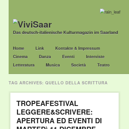
Das deutsch-italienische Kulturmagazin im Saarland
Main menu
Skip
Home
Link
Kontakte & Impressum
to
Cinema
Danza
Eventi
Interviste
content
Letteratura
Musica
Società
Teatro
TAG ARCHIVES:
QUELLO DELLA SCRITTURA
TROPEAFESTIVAL
LEGGERE&SCRIVERE:
APERTURA ED EVENTI DI