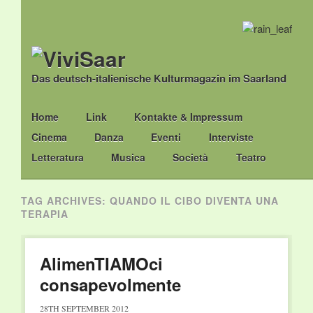
Das deutsch-italienische Kulturmagazin im Saarland
Main menu
Skip
Home
Link
Kontakte & Impressum
to
Cinema
Danza
Eventi
Interviste
content
Letteratura
Musica
Società
Teatro
TAG ARCHIVES:
QUANDO IL CIBO DIVENTA UNA
TERAPIA
AlimenTIAMOci
consapevolmente
28TH SEPTEMBER 2012