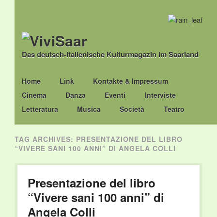
Das deutsch-italienische Kulturmagazin im Saarland
Main menu
Skip
Home
Link
Kontakte & Impressum
to
Cinema
Danza
Eventi
Interviste
content
Letteratura
Musica
Società
Teatro
TAG ARCHIVES:
PRESENTAZIONE DEL LIBRO
“VIVERE SANI 100 ANNI” DI ANGELA COLLI
Presentazione del libro
“Vivere sani 100 anni” di
Angela Colli