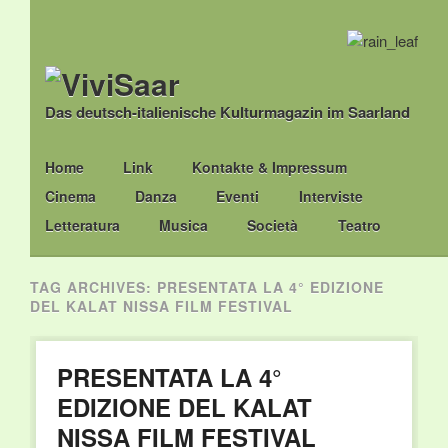
Das deutsch-italienische Kulturmagazin im Saarland
Main menu
Skip
Home
Link
Kontakte & Impressum
to
Cinema
Danza
Eventi
Interviste
content
Letteratura
Musica
Società
Teatro
TAG ARCHIVES:
PRESENTATA LA 4° EDIZIONE
DEL KALAT NISSA FILM FESTIVAL
PRESENTATA LA 4°
EDIZIONE DEL KALAT
NISSA FILM FESTIVAL