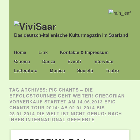
Das deutsch-italienische Kulturmagazin im Saarland
Main menu
Skip
Home
Link
Kontakte & Impressum
to
Cinema
Danza
Eventi
Interviste
content
Letteratura
Musica
Società
Teatro
TAG ARCHIVES:
PIC CHANTS – DIE
ERFOLGSTOURNEE GEHT WEITER! GREGORIAN
VORVERKAUF STARTET AM 14.06.2013 EPIC
CHANTS TOUR 2014: AB 02.01.2014 BIS
28.01.2014 DIE WELT IST NICHT GENUG: NACH
IHRER INTERNATIONAL GEFEIERTE