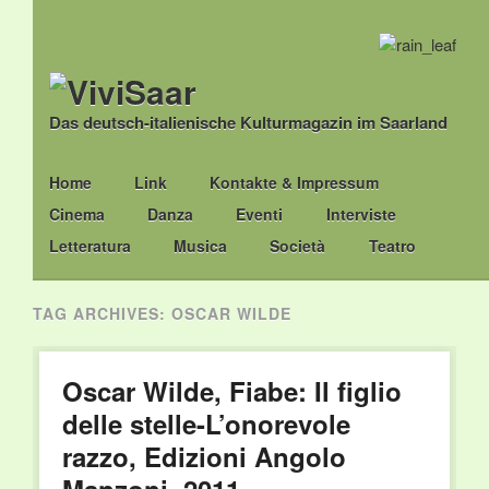
Das deutsch-italienische Kulturmagazin im Saarland
Main menu
Skip
Home
Link
Kontakte & Impressum
to
Cinema
Danza
Eventi
Interviste
content
Letteratura
Musica
Società
Teatro
TAG ARCHIVES:
OSCAR WILDE
Oscar Wilde, Fiabe: Il figlio
delle stelle-L’onorevole
razzo, Edizioni Angolo