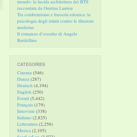
mondo: la lucida architettura dei BTS
raccontata da Onirina Lantou
Tra conformismo e bussola edonica: la
psicologia degli istinti contro le illusioni
moderne
Il romanzo d’esordio di Angelo
Bardellino
CATEGORIES
Cinema
(546)
Danza
(287)
Deutsch
(4,194)
English
(250)
Eventi
(5,442)
Français
(179)
Interviste
(338)
Italiano
(2,825)
Letteratura
(2,256)
Musica
(2,105)
SaarLorLux
(3,073)