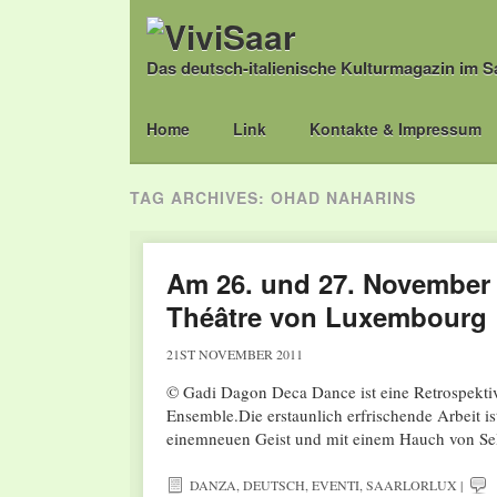
Das deutsch-italienische Kulturmagazin im S
Main menu
Skip
Home
Link
Kontakte & Impressum
to
content
TAG ARCHIVES:
OHAD NAHARINS
Am 26. und 27. November 
Théâtre von Luxembourg
21ST NOVEMBER 2011
© Gadi Dagon Deca Dance ist eine Retrospektiv
Ensemble.Die erstaunlich erfrischende Arbeit is
einemneuen Geist und mit einem Hauch von Se
DANZA
,
DEUTSCH
,
EVENTI
,
SAARLORLUX
|