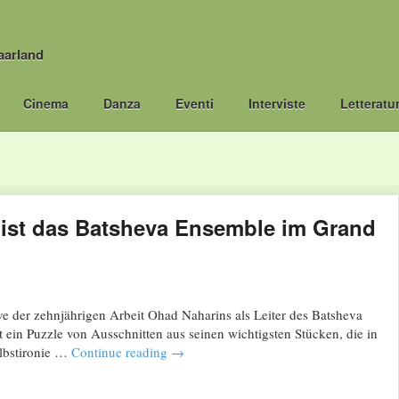
aarland
Cinema
Danza
Eventi
Interviste
Letteratu
ist das Batsheva Ensemble im Grand
e der zehnjährigen Arbeit Ohad Naharins als Leiter des Batsheva
t ein Puzzle von Ausschnitten aus seinen wichtigsten Stücken, die in
lbstironie …
Continue reading
→