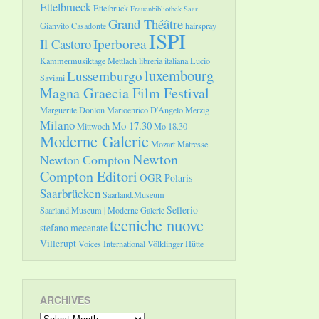
Ettelbrueck
Ettelbrück
Frauenbibliothek Saar
Grand Théâtre
Gianvito Casadonte
hairspray
ISPI
Il Castoro
Iperborea
Kammermusiktage Mettlach
libreria italiana
Lucio
luxembourg
Lussemburgo
Saviani
Magna Graecia Film Festival
Marguerite Donlon
Marioenrico D'Angelo
Merzig
Milano
Mo 17.30
Mittwoch
Mo 18.30
Moderne Galerie
Mozart
Mätresse
Newton
Newton Compton
Compton Editori
OGR
Polaris
Saarbrücken
Saarland.Museum
Sellerio
Saarland.Museum | Moderne Galerie
tecniche nuove
stefano mecenate
Villerupt
Voices International
Völklinger Hütte
ARCHIVES
Archives