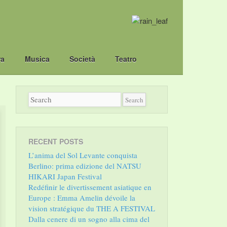
ra
Musica
Società
Teatro
RECENT POSTS
L’anima del Sol Levante conquista
Berlino: prima edizione del NATSU
HIKARI Japan Festival
Redéfinir le divertissement asiatique en
Europe : Emma Amelin dévoile la
vision stratégique du THE A FESTIVAL
Dalla cenere di un sogno alla cima del