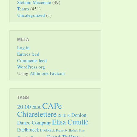
Stefano Mecenate
(49)
Teatro
(451)
Uncategorized
(1)
META
Log in
Entries feed
Comments feed
WordPress.org
Using
All in one Favicon
TAGS
CAPe
20.00
20.30
Chiarelettere
Donlon
Di 18.30
Elisa Cutullè
Dance Company
Ettelbrueck
Ettelbrück
Frauenbibliothek Saar
Grand Théâtre