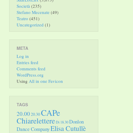
Società
(235)
Stefano Mecenate
(49)
Teatro
(451)
Uncategorized
(1)
META
Log in
Entries feed
Comments feed
WordPress.org
Using
All in one Favicon
TAGS
CAPe
20.00
20.30
Chiarelettere
Donlon
Di 18.30
Elisa Cutullè
Dance Company