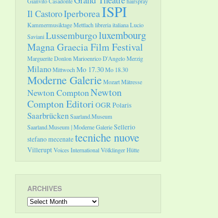
Gianvito Casadonte
hairspray
ISPI
Il Castoro
Iperborea
Kammermusiktage Mettlach
libreria italiana
Lucio
luxembourg
Lussemburgo
Saviani
Magna Graecia Film Festival
Marguerite Donlon
Marioenrico D'Angelo
Merzig
Milano
Mo 17.30
Mittwoch
Mo 18.30
Moderne Galerie
Mozart
Mätresse
Newton
Newton Compton
Compton Editori
OGR
Polaris
Saarbrücken
Saarland.Museum
Sellerio
Saarland.Museum | Moderne Galerie
tecniche nuove
stefano mecenate
Villerupt
Voices International
Völklinger Hütte
ARCHIVES
Archives