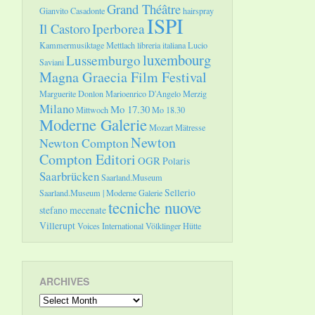
Grand Théâtre
Gianvito Casadonte
hairspray
ISPI
Il Castoro
Iperborea
Kammermusiktage Mettlach
libreria italiana
Lucio
luxembourg
Lussemburgo
Saviani
Magna Graecia Film Festival
Marguerite Donlon
Marioenrico D'Angelo
Merzig
Milano
Mo 17.30
Mittwoch
Mo 18.30
Moderne Galerie
Mozart
Mätresse
Newton
Newton Compton
Compton Editori
OGR
Polaris
Saarbrücken
Saarland.Museum
Sellerio
Saarland.Museum | Moderne Galerie
tecniche nuove
stefano mecenate
Villerupt
Voices International
Völklinger Hütte
ARCHIVES
Archives