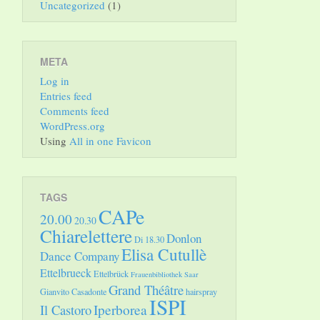
Uncategorized
(1)
META
Log in
Entries feed
Comments feed
WordPress.org
Using
All in one Favicon
TAGS
CAPe
20.00
20.30
Chiarelettere
Donlon
Di 18.30
Elisa Cutullè
Dance Company
Ettelbrueck
Ettelbrück
Frauenbibliothek Saar
Grand Théâtre
Gianvito Casadonte
hairspray
ISPI
Il Castoro
Iperborea