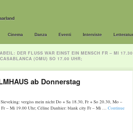
aarland
Cinema
Danza
Eventi
Interviste
Letteratu
ZABEIL: DER FLUSS WAR EINST EIN MENSCH FR – MI 17.30
 CASABLANCA (OMU) SO 17.00 UHR;
LMHAUS ab Donnerstag
ieveking: vergiss mein nicht Do + Sa 18.30, Fr + So 20.30, Mo –
Fr – Mi 19.00 Uhr; Céline Danhier: blank city Fr – Mi …
Continue