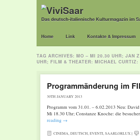
Das deutsch-italienische Kulturmagazin im S
Main menu
Skip
Home
Link
Kontakte & Impressum
to
content
TAG ARCHIVES:
MO – MI 20.30 UHR; JAN 
UHR; FILM & THEATER: MICHAEL CURTIZ:
Programmänderung im FI
30TH JANUARY 2013
Programm vom 31.01. – 6.02.2013 Neu: David S
Mi 18.30 Uhr; Constanze Knoche: die besucher 
reading
→
CINEMA
,
DEUTSCH
,
EVENTI
,
SAARLORLUX
|