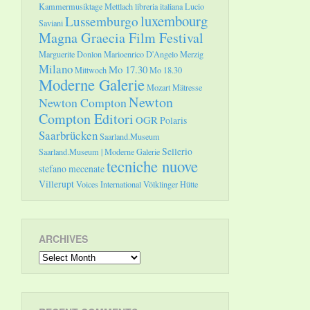
Kammermusiktage Mettlach
libreria italiana
Lucio
luxembourg
Lussemburgo
Saviani
Magna Graecia Film Festival
Marguerite Donlon
Marioenrico D'Angelo
Merzig
Milano
Mo 17.30
Mittwoch
Mo 18.30
Moderne Galerie
Mozart
Mätresse
Newton
Newton Compton
Compton Editori
OGR
Polaris
Saarbrücken
Saarland.Museum
Sellerio
Saarland.Museum | Moderne Galerie
tecniche nuove
stefano mecenate
Villerupt
Voices International
Völklinger Hütte
ARCHIVES
Archives