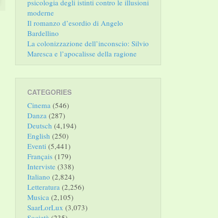
psicologia degli istinti contro le illusioni
moderne
Il romanzo d’esordio di Angelo
Bardellino
La colonizzazione dell’inconscio: Silvio
Maresca e l’apocalisse della ragione
CATEGORIES
Cinema
(546)
Danza
(287)
Deutsch
(4,194)
English
(250)
Eventi
(5,441)
Français
(179)
Interviste
(338)
Italiano
(2,824)
Letteratura
(2,256)
Musica
(2,105)
SaarLorLux
(3,073)
Società
(235)