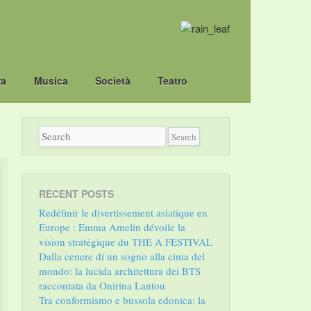
ra
Musica
Società
Teatro
RECENT POSTS
Redéfinir le divertissement asiatique en
Europe : Emma Amelin dévoile la
vision stratégique du THE A FESTIVAL
Dalla cenere di un sogno alla cima del
mondo: la lucida architettura dei BTS
raccontata da Onirina Lantou
Tra conformismo e bussola edonica: la