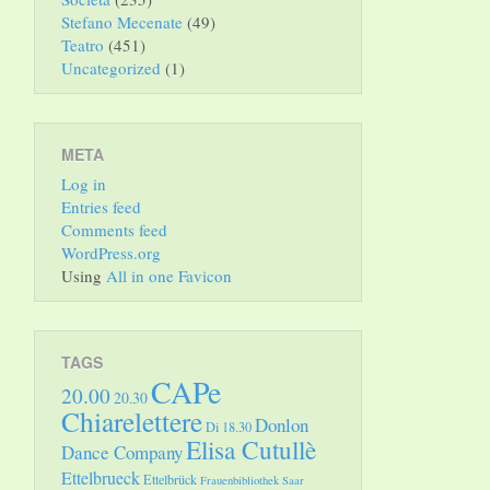
Stefano Mecenate
(49)
Teatro
(451)
Uncategorized
(1)
META
Log in
Entries feed
Comments feed
WordPress.org
Using
All in one Favicon
TAGS
CAPe
20.00
20.30
Chiarelettere
Donlon
Di 18.30
Elisa Cutullè
Dance Company
Ettelbrueck
Ettelbrück
Frauenbibliothek Saar