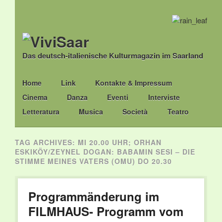
Das deutsch-italienische Kulturmagazin im Saarland
Main menu
Skip
Home
Link
Kontakte & Impressum
to
Cinema
Danza
Eventi
Interviste
content
Letteratura
Musica
Società
Teatro
TAG ARCHIVES:
MI 20.00 UHR; ORHAN
ESKIKÖY/ZEYNEL DOGAN: BABAMIN SESI – DIE
STIMME MEINES VATERS (OMU) DO 20.30
Programmänderung im
FILMHAUS- Programm vom