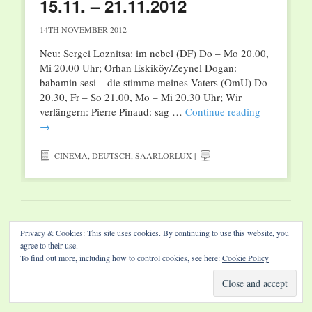
15.11. – 21.11.2012
14TH NOVEMBER 2012
Neu: Sergei Loznitsa: im nebel (DF) Do – Mo 20.00,
Mi 20.00 Uhr; Orhan Eskiköy/Zeynel Dogan:
babamin sesi – die stimme meines Vaters (OmU) Do
20.30, Fr – So 21.00, Mo – Mi 20.30 Uhr; Wir
verlängern: Pierre Pinaud: sag …
Continue reading
→
CINEMA
,
DEUTSCH
,
SAARLORLUX
|
Website by Diamond Visions
Privacy & Cookies: This site uses cookies. By continuing to use this website, you
agree to their use.
To find out more, including how to control cookies, see here:
Cookie Policy