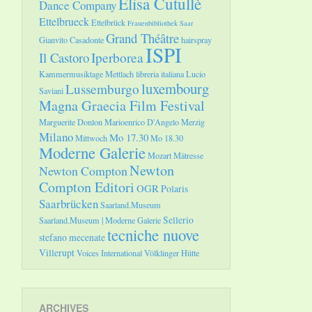
Elisa Cutullè
Dance Company
Ettelbrueck
Ettelbrück
Frauenbibliothek Saar
Grand Théâtre
Gianvito Casadonte
hairspray
ISPI
Il Castoro
Iperborea
Kammermusiktage Mettlach
libreria italiana
Lucio
luxembourg
Lussemburgo
Saviani
Magna Graecia Film Festival
Marguerite Donlon
Marioenrico D'Angelo
Merzig
Milano
Mo 17.30
Mittwoch
Mo 18.30
Moderne Galerie
Mozart
Mätresse
Newton
Newton Compton
Compton Editori
OGR
Polaris
Saarbrücken
Saarland.Museum
Sellerio
Saarland.Museum | Moderne Galerie
tecniche nuove
stefano mecenate
Villerupt
Voices International
Völklinger Hütte
ARCHIVES