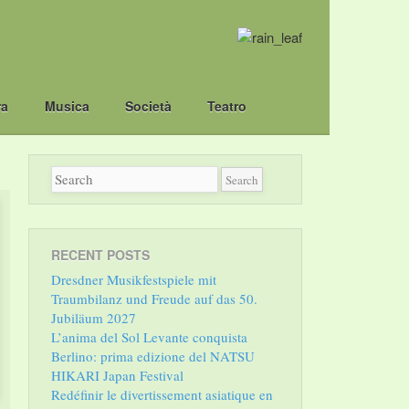
ra
Musica
Società
Teatro
RECENT POSTS
Dresdner Musikfestspiele mit
Traumbilanz und Freude auf das 50.
Jubiläum 2027
L’anima del Sol Levante conquista
Berlino: prima edizione del NATSU
HIKARI Japan Festival
Redéfinir le divertissement asiatique en