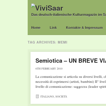
Das deutsch-italienische Kulturmagazin im S
Main menu
Skip
Home
Link
Kontakte & Impressum
to
content
TAG ARCHIVES:
MEMI
Semiotica – UN BREVE V
6TH FEBRUARY 2010
La comunicazione si articola su diversi livelli,
necessità di esprimersi (artisti, bambini) II° liv
livello di comunicazione: saggezza (leader spir
ITALIANO
,
SOCIETÀ