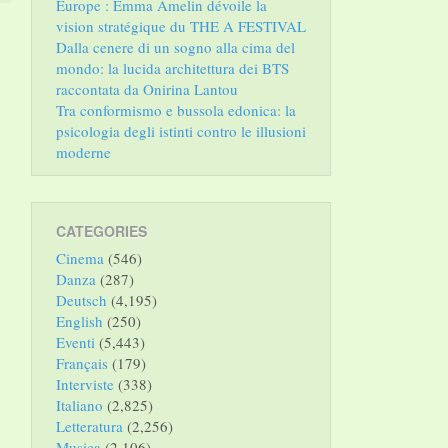
Europe : Emma Amelin dévoile la
vision stratégique du THE A FESTIVAL
Dalla cenere di un sogno alla cima del
mondo: la lucida architettura dei BTS
raccontata da Onirina Lantou
Tra conformismo e bussola edonica: la
psicologia degli istinti contro le illusioni
moderne
CATEGORIES
Cinema
(546)
Danza
(287)
Deutsch
(4,195)
English
(250)
Eventi
(5,443)
Français
(179)
Interviste
(338)
Italiano
(2,825)
Letteratura
(2,256)
Musica
(2,106)