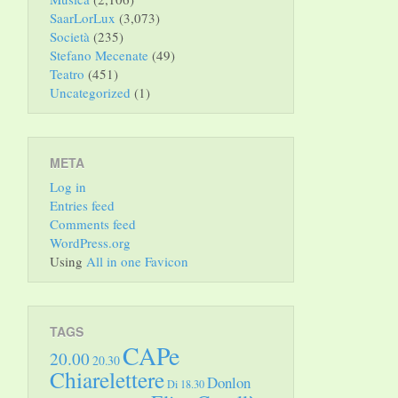
SaarLorLux
(3,073)
Società
(235)
Stefano Mecenate
(49)
Teatro
(451)
Uncategorized
(1)
META
Log in
Entries feed
Comments feed
WordPress.org
Using
All in one Favicon
TAGS
CAPe
20.00
20.30
Chiarelettere
Donlon
Di 18.30