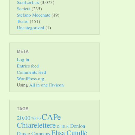
SaarLorLux
(3,073)
Società
(235)
Stefano Mecenate
(49)
Teatro
(451)
Uncategorized
(1)
META
Log in
Entries feed
Comments feed
WordPress.org
Using
All in one Favicon
TAGS
CAPe
20.00
20.30
Chiarelettere
Donlon
Di 18.30
Elisa Cutullè
Dance Company