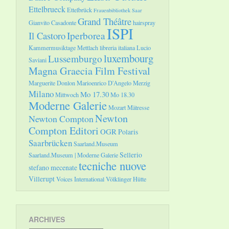
Ettelbrueck
Ettelbrück
Frauenbibliothek Saar
Grand Théâtre
Gianvito Casadonte
hairspray
ISPI
Il Castoro
Iperborea
Kammermusiktage Mettlach
libreria italiana
Lucio
luxembourg
Lussemburgo
Saviani
Magna Graecia Film Festival
Marguerite Donlon
Marioenrico D'Angelo
Merzig
Milano
Mo 17.30
Mittwoch
Mo 18.30
Moderne Galerie
Mozart
Mätresse
Newton
Newton Compton
Compton Editori
OGR
Polaris
Saarbrücken
Saarland.Museum
Sellerio
Saarland.Museum | Moderne Galerie
tecniche nuove
stefano mecenate
Villerupt
Voices International
Völklinger Hütte
ARCHIVES