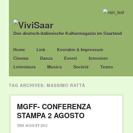
Das deutsch-italienische Kulturmagazin im Saarland
Main menu
Skip
Home
Link
Kontakte & Impressum
to
Cinema
Danza
Eventi
Interviste
content
Letteratura
Musica
Società
Teatro
TAG ARCHIVES:
MASSIMO RATTÀ
MGFF- CONFERENZA
STAMPA 2 AGOSTO
2ND AUGUST 2012