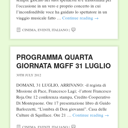
l’occasione in un vero e proprio concerto in cui
l’inconfondibile voce ha guidato lo spettatore in un
viaggio musicale fatto …
Continue reading
→
CINEMA
,
EVENTI
,
ITALIANO
|
PROGRAMMA QUARTA
GIORNATA MGFF 31 LUGLIO
30TH JULY 2012
DOMANI, 31 LUGLIO, ARRIVANO: -il regista di
Missione di Pace, Francesco Lagi; -l’attore Francesco
Roja.Ore 12 conferenza stampa, Credito Cooperativo
Di Montepaone. Ore 17 presentazione libro di Guido
Barlozzetti, “L’ombra di Don giovanni”. Casa delle
Culture di Squillace. Ore 21 …
Continue reading
→
CINEMA
,
EVENTI
,
ITALIANO
|