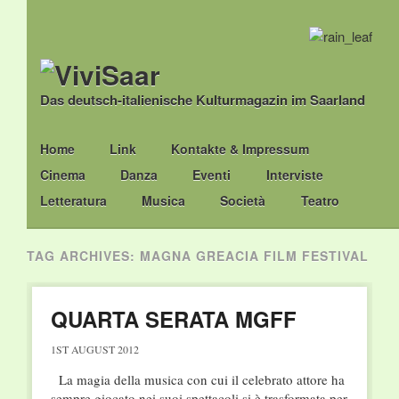
Das deutsch-italienische Kulturmagazin im Saarland
Main menu
Skip
Home
Link
Kontakte & Impressum
to
Cinema
Danza
Eventi
Interviste
content
Letteratura
Musica
Società
Teatro
TAG ARCHIVES:
MAGNA GREACIA FILM FESTIVAL
QUARTA SERATA MGFF
1ST AUGUST 2012
La magia della musica con cui il celebrato attore ha
sempre giocato nei suoi spettacoli si è trasformata per