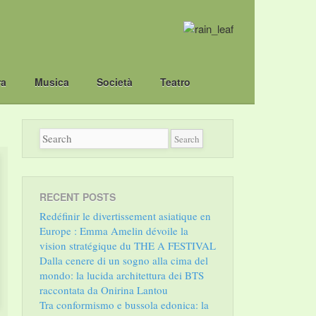
ra
Musica
Società
Teatro
RECENT POSTS
Redéfinir le divertissement asiatique en
Europe : Emma Amelin dévoile la
vision stratégique du THE A FESTIVAL
Dalla cenere di un sogno alla cima del
mondo: la lucida architettura dei BTS
raccontata da Onirina Lantou
Tra conformismo e bussola edonica: la