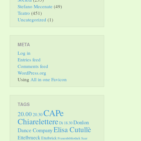
Stefano Mecenate
(49)
Teatro
(451)
Uncategorized
(1)
META
Log in
Entries feed
Comments feed
WordPress.org
Using
All in one Favicon
TAGS
CAPe
20.00
20.30
Chiarelettere
Donlon
Di 18.30
Elisa Cutullè
Dance Company
Ettelbrueck
Ettelbrück
Frauenbibliothek Saar