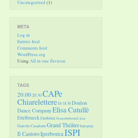
Uncategorized
(1)
META
Log in
Entries feed
Comments feed
WordPress.org
Using
All in one Favicon
TAGS
CAPe
20.00
20.30
Chiarelettere
Donlon
Di 18.30
Elisa Cutullè
Dance Company
Ettelbrueck
Ettelbrück
Frauenbibliothek Saar
Grand Théâtre
Gianvito Casadonte
hairspray
ISPI
Il Castoro
Iperborea