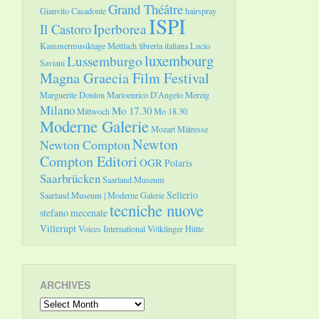
Grand Théâtre
Gianvito Casadonte
hairspray
ISPI
Il Castoro
Iperborea
Kammermusiktage Mettlach
libreria italiana
Lucio
luxembourg
Lussemburgo
Saviani
Magna Graecia Film Festival
Marguerite Donlon
Marioenrico D'Angelo
Merzig
Milano
Mo 17.30
Mittwoch
Mo 18.30
Moderne Galerie
Mozart
Mätresse
Newton
Newton Compton
Compton Editori
OGR
Polaris
Saarbrücken
Saarland.Museum
Sellerio
Saarland.Museum | Moderne Galerie
tecniche nuove
stefano mecenate
Villerupt
Voices International
Völklinger Hütte
ARCHIVES
Archives