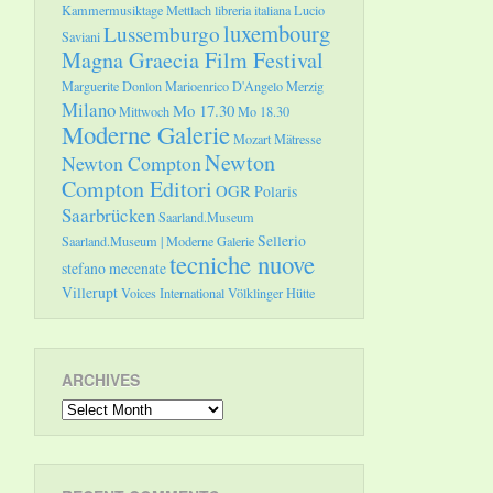
Kammermusiktage Mettlach
libreria italiana
Lucio
luxembourg
Lussemburgo
Saviani
Magna Graecia Film Festival
Marguerite Donlon
Marioenrico D'Angelo
Merzig
Milano
Mo 17.30
Mittwoch
Mo 18.30
Moderne Galerie
Mozart
Mätresse
Newton
Newton Compton
Compton Editori
OGR
Polaris
Saarbrücken
Saarland.Museum
Sellerio
Saarland.Museum | Moderne Galerie
tecniche nuove
stefano mecenate
Villerupt
Voices International
Völklinger Hütte
ARCHIVES
Archives