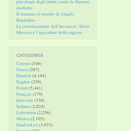
psicologia degli istinti contro le illusioni
moderne
Il romanzo d’esordio di Angelo
Bardellino
La colonizzazione dell’inconscio: Silvio
Maresca e l’apocalisse della ragione
CATEGORIES
Cinema
(546)
Danza
(287)
Deutsch
(4,194)
English
(250)
Eventi
(5,441)
Français
(179)
Interviste
(338)
Italiano
(2,824)
Letteratura
(2,256)
Musica
(2,105)
SaarLorLux
(3,073)
Società
(235)