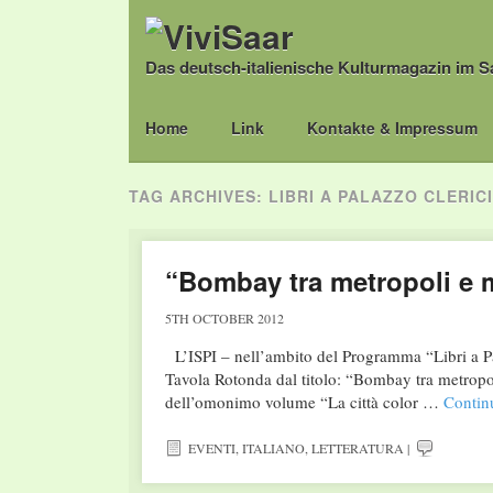
Das deutsch-italienische Kulturmagazin im S
Main menu
Skip
Home
Link
Kontakte & Impressum
to
content
TAG ARCHIVES:
LIBRI A PALAZZO CLERICI
“Bombay tra metropoli e 
5TH OCTOBER 2012
L’ISPI – nell’ambito del Programma “Libri a Pal
Tavola Rotonda dal titolo: “Bombay tra metropol
dell’omonimo volume “La città color …
Contin
EVENTI
,
ITALIANO
,
LETTERATURA
|