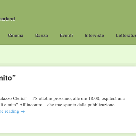
aarland
Cinema
Danza
Eventi
Interviste
Letteratu
mito”
azzo Clerici” – l’8 ottobre prossimo, alle ore 18.00, ospiterà una
i e mito” All’incontro – che trae spunto dalla pubblicazione
ue reading
→