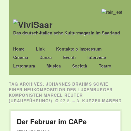
Das deutsch-italienische Kulturmagazin im Saarland
Main menu
Skip
Home
Link
Kontakte & Impressum
to
Cinema
Danza
Eventi
Interviste
content
Letteratura
Musica
Società
Teatro
TAG ARCHIVES:
JOHANNES BRAHMS SOWIE
EINER NEUKOMPOSITION DES LUXEMBURGER
KOMPONISTEN MARCEL REUTER
(URAUFFÜHRUNG!). Ø 27.2. – 3. KURZFILMABEND
Der Februar im CAPe