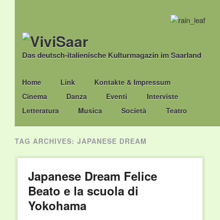
Das deutsch-italienische Kulturmagazin im Saarland
Main menu
Skip
Home
Link
Kontakte & Impressum
to
Cinema
Danza
Eventi
Interviste
content
Letteratura
Musica
Società
Teatro
TAG ARCHIVES:
JAPANESE DREAM
Japanese Dream Felice
Beato e la scuola di
Yokohama