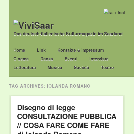
Das deutsch-italienische Kulturmagazin im Saarland
Main menu
Skip
Home
Link
Kontakte & Impressum
to
Cinema
Danza
Eventi
Interviste
content
Letteratura
Musica
Società
Teatro
TAG ARCHIVES:
IOLANDA ROMANO
Disegno di legge
CONSULTAZIONE PUBBLICA
// COSA FARE COME FARE