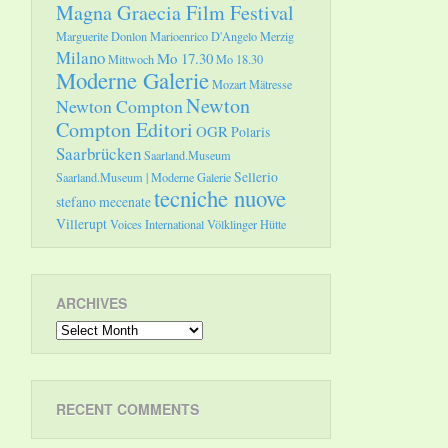
Magna Graecia Film Festival
Marguerite Donlon
Marioenrico D'Angelo
Merzig
Milano
Mo 17.30
Mittwoch
Mo 18.30
Moderne Galerie
Mozart
Mätresse
Newton
Newton Compton
Compton Editori
OGR
Polaris
Saarbrücken
Saarland.Museum
Sellerio
Saarland.Museum | Moderne Galerie
tecniche nuove
stefano mecenate
Villerupt
Voices International
Völklinger Hütte
ARCHIVES
Archives
RECENT COMMENTS