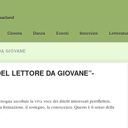
aarland
Cinema
Danza
Eventi
Interviste
Letteratu
DA GIOVANE
DEL LETTORE DA GIOVANE”-
ogna ascoltare la viva voce dei diretti interessati perriflettere,
 la formazione, il sostegno, la conoscenza. Questo è il senso della
→