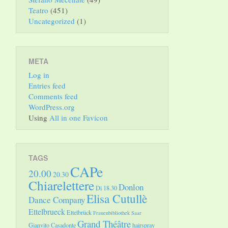
Teatro
(451)
Uncategorized
(1)
META
Log in
Entries feed
Comments feed
WordPress.org
Using
All in one Favicon
TAGS
CAPe
20.00
20.30
Chiarelettere
Donlon
Di 18.30
Elisa Cutullè
Dance Company
Ettelbrueck
Ettelbrück
Frauenbibliothek Saar
Grand Théâtre
Gianvito Casadonte
hairspray