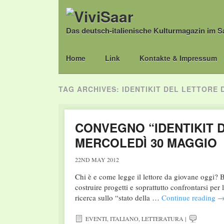
Das deutsch-italienische Kulturmagazin im S
Main menu
Skip
Home
Link
Kontakte & Impressum
to
content
TAG ARCHIVES:
IDENTIKIT DEL LETTORE 
CONVEGNO “IDENTIKIT 
MERCOLEDÌ 30 MAGGIO
22ND MAY 2012
Chi è e come legge il lettore da giovane oggi? Bis
costruire progetti e soprattutto confrontarsi per
ricerca sullo “stato della …
Continue reading
EVENTI
,
ITALIANO
,
LETTERATURA
|