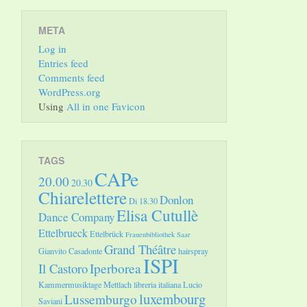
META
Log in
Entries feed
Comments feed
WordPress.org
Using
All in one Favicon
TAGS
CAPe
20.00
20.30
Chiarelettere
Donlon
Di 18.30
Elisa Cutullè
Dance Company
Ettelbrueck
Ettelbrück
Frauenbibliothek Saar
Grand Théâtre
Gianvito Casadonte
hairspray
ISPI
Il Castoro
Iperborea
Kammermusiktage Mettlach
libreria italiana
Lucio
luxembourg
Lussemburgo
Saviani