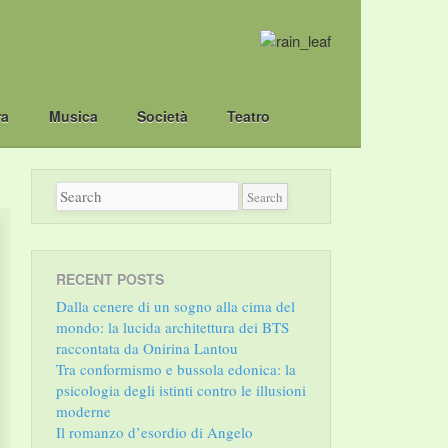
ra
Musica
Società
Teatro
RECENT POSTS
Dalla cenere di un sogno alla cima del
mondo: la lucida architettura dei BTS
raccontata da Onirina Lantou
Tra conformismo e bussola edonica: la
psicologia degli istinti contro le illusioni
moderne
Il romanzo d’esordio di Angelo