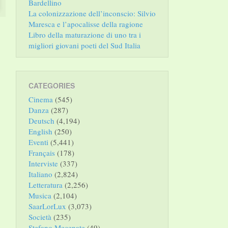
Bardellino
La colonizzazione dell’inconscio: Silvio
Maresca e l’apocalisse della ragione
Libro della maturazione di uno tra i
migliori giovani poeti del Sud Italia
CATEGORIES
Cinema
(545)
Danza
(287)
Deutsch
(4,194)
English
(250)
Eventi
(5,441)
Français
(178)
Interviste
(337)
Italiano
(2,824)
Letteratura
(2,256)
Musica
(2,104)
SaarLorLux
(3,073)
Società
(235)
Stefano Mecenate
(49)