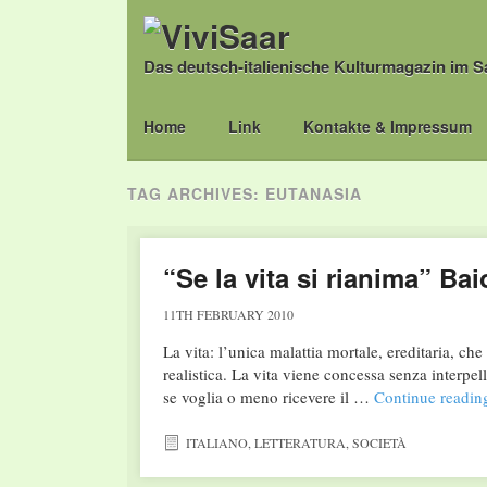
Das deutsch-italienische Kulturmagazin im S
Main menu
Skip
Home
Link
Kontakte & Impressum
to
content
TAG ARCHIVES:
EUTANASIA
“Se la vita si rianima” Ba
11TH FEBRUARY 2010
La vita: l’unica malattia mortale, ereditaria, ch
realistica. La vita viene concessa senza interpel
se voglia o meno ricevere il …
Continue readi
ITALIANO
,
LETTERATURA
,
SOCIETÀ