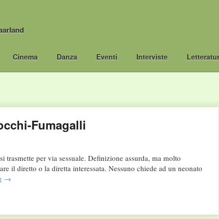
aarland
Cinema
Danza
Eventi
Interviste
Letteratu
iocchi-Fumagalli
e si trasmette per via sessuale. Definizione assurda, ma molto
lare il diretto o la diretta interessata. Nessuno chiede ad un neonato
ng
→