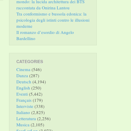
mondo: la lucida architettura dei BTS
raccontata da Onirina Lantou
Tra conformismo e bussola edonica: la
psicologia degli istinti contro le illusioni
moderne
Il romanzo d’esordio di Angelo
Bardellino
CATEGORIES
Cinema
(546)
Danza
(287)
Deutsch
(4,194)
English
(250)
Eventi
(5,442)
Français
(179)
Interviste
(338)
Italiano
(2,825)
Letteratura
(2,256)
Musica
(2,105)
SaarLorLux
(3,073)