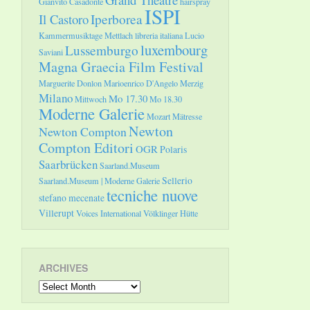
Gianvito Casadonte
hairspray
ISPI
Il Castoro
Iperborea
Kammermusiktage Mettlach
libreria italiana
Lucio
luxembourg
Lussemburgo
Saviani
Magna Graecia Film Festival
Marguerite Donlon
Marioenrico D'Angelo
Merzig
Milano
Mo 17.30
Mittwoch
Mo 18.30
Moderne Galerie
Mozart
Mätresse
Newton
Newton Compton
Compton Editori
OGR
Polaris
Saarbrücken
Saarland.Museum
Sellerio
Saarland.Museum | Moderne Galerie
tecniche nuove
stefano mecenate
Villerupt
Voices International
Völklinger Hütte
ARCHIVES
Archives