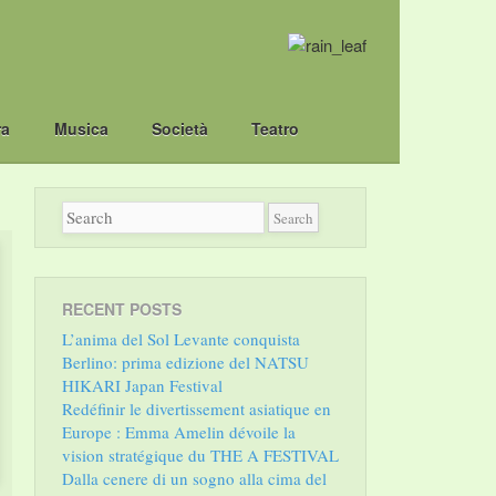
ra
Musica
Società
Teatro
RECENT POSTS
L’anima del Sol Levante conquista
Berlino: prima edizione del NATSU
HIKARI Japan Festival
Redéfinir le divertissement asiatique en
Europe : Emma Amelin dévoile la
vision stratégique du THE A FESTIVAL
Dalla cenere di un sogno alla cima del