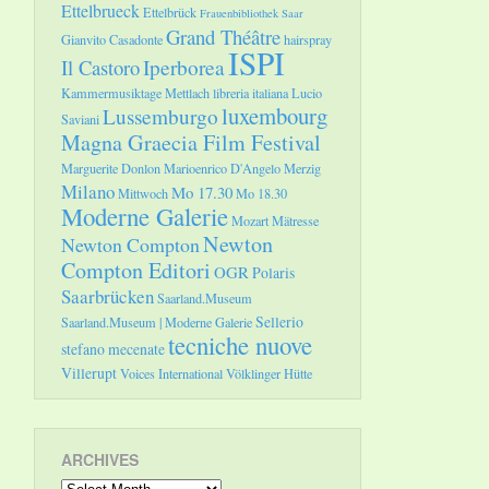
Ettelbrueck
Ettelbrück
Frauenbibliothek Saar
Grand Théâtre
Gianvito Casadonte
hairspray
ISPI
Il Castoro
Iperborea
Kammermusiktage Mettlach
libreria italiana
Lucio
luxembourg
Lussemburgo
Saviani
Magna Graecia Film Festival
Marguerite Donlon
Marioenrico D'Angelo
Merzig
Milano
Mo 17.30
Mittwoch
Mo 18.30
Moderne Galerie
Mozart
Mätresse
Newton
Newton Compton
Compton Editori
OGR
Polaris
Saarbrücken
Saarland.Museum
Sellerio
Saarland.Museum | Moderne Galerie
tecniche nuove
stefano mecenate
Villerupt
Voices International
Völklinger Hütte
ARCHIVES
Archives