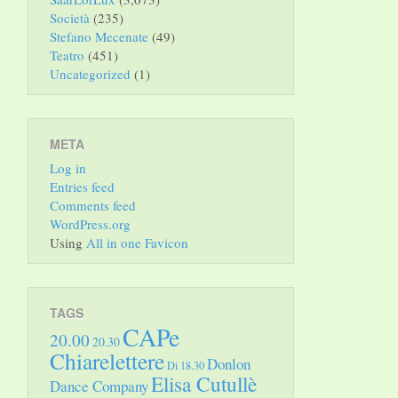
Società
(235)
Stefano Mecenate
(49)
Teatro
(451)
Uncategorized
(1)
META
Log in
Entries feed
Comments feed
WordPress.org
Using
All in one Favicon
TAGS
CAPe
20.00
20.30
Chiarelettere
Donlon
Di 18.30
Elisa Cutullè
Dance Company