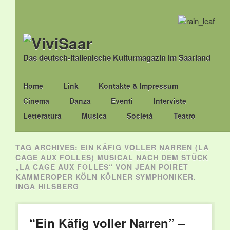
Das deutsch-italienische Kulturmagazin im Saarland
Main menu
Skip
Home
Link
Kontakte & Impressum
to
Cinema
Danza
Eventi
Interviste
content
Letteratura
Musica
Società
Teatro
TAG ARCHIVES:
EIN KÄFIG VOLLER NARREN (LA
CAGE AUX FOLLES) MUSICAL NACH DEM STÜCK
„LA CAGE AUX FOLLES“ VON JEAN POIRET
KAMMEROPER KÖLN KÖLNER SYMPHONIKER.
INGA HILSBERG
“Ein Käfig voller Narren” –