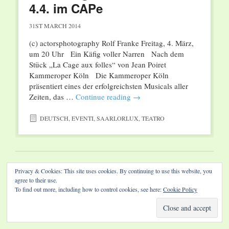
4.4. im CAPe
31ST MARCH 2014
(c) actorsphotography Rolf Franke Freitag, 4. März,
um 20 Uhr Ein Käfig voller Narren Nach dem
Stück „La Cage aux folles“ von Jean Poiret
Kammeroper Köln Die Kammeroper Köln
präsentiert eines der erfolgreichsten Musicals aller
Zeiten, das …
Continue reading
→
DEUTSCH
,
EVENTI
,
SAARLORLUX
,
TEATRO
Website by Diamond Visions
Privacy & Cookies: This site uses cookies. By continuing to use this website, you
agree to their use.
To find out more, including how to control cookies, see here:
Cookie Policy