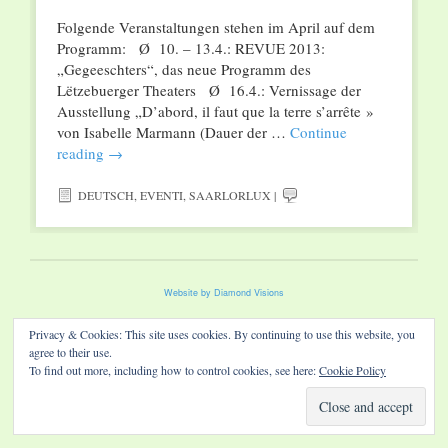
Folgende Veranstaltungen stehen im April auf dem
Programm: Ø 10. – 13.4.: REVUE 2013:
„Gegeeschters“, das neue Programm des
Lëtzebuerger Theaters Ø 16.4.: Vernissage der
Ausstellung „D’abord, il faut que la terre s’arrête »
von Isabelle Marmann (Dauer der …
Continue
reading
→
DEUTSCH
,
EVENTI
,
SAARLORLUX
|
Website by Diamond Visions
Privacy & Cookies: This site uses cookies. By continuing to use this website, you
agree to their use.
To find out more, including how to control cookies, see here:
Cookie Policy