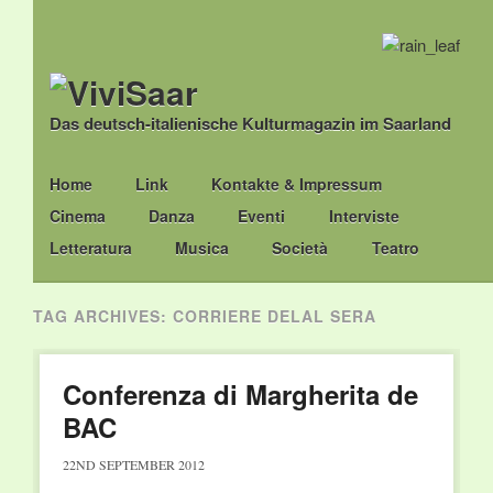
Das deutsch-italienische Kulturmagazin im Saarland
Main menu
Skip
Home
Link
Kontakte & Impressum
to
Cinema
Danza
Eventi
Interviste
content
Letteratura
Musica
Società
Teatro
TAG ARCHIVES:
CORRIERE DELAL SERA
Conferenza di Margherita de
BAC
22ND SEPTEMBER 2012