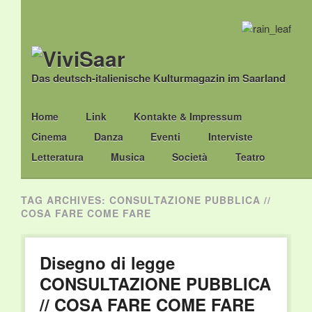
Das deutsch-italienische Kulturmagazin im Saarland
Main menu
Skip
Home
Link
Kontakte & Impressum
to
Cinema
Danza
Eventi
Interviste
content
Letteratura
Musica
Società
Teatro
TAG ARCHIVES:
CONSULTAZIONE PUBBLICA //
COSA FARE COME FARE
Disegno di legge
CONSULTAZIONE PUBBLICA
// COSA FARE COME FARE