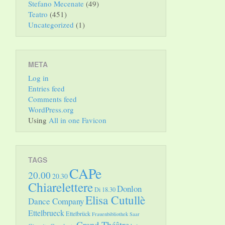
Stefano Mecenate
(49)
Teatro
(451)
Uncategorized
(1)
META
Log in
Entries feed
Comments feed
WordPress.org
Using
All in one Favicon
TAGS
CAPe
20.00
20.30
Chiarelettere
Donlon
Di 18.30
Elisa Cutullè
Dance Company
Ettelbrueck
Ettelbrück
Frauenbibliothek Saar
Grand Théâtre