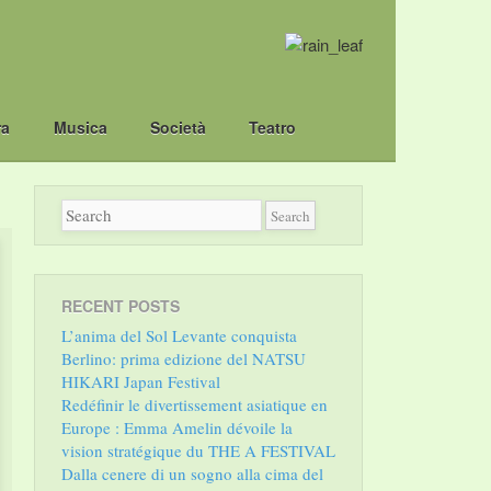
ra
Musica
Società
Teatro
RECENT POSTS
L’anima del Sol Levante conquista
Berlino: prima edizione del NATSU
HIKARI Japan Festival
Redéfinir le divertissement asiatique en
Europe : Emma Amelin dévoile la
vision stratégique du THE A FESTIVAL
Dalla cenere di un sogno alla cima del