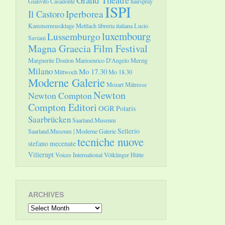
Gianvito Casadonte
hairspray
ISPI
Il Castoro
Iperborea
Kammermusiktage Mettlach
libreria italiana
Lucio
luxembourg
Lussemburgo
Saviani
Magna Graecia Film Festival
Marguerite Donlon
Marioenrico D'Angelo
Merzig
Milano
Mo 17.30
Mittwoch
Mo 18.30
Moderne Galerie
Mozart
Mätresse
Newton
Newton Compton
Compton Editori
OGR
Polaris
Saarbrücken
Saarland.Museum
Sellerio
Saarland.Museum | Moderne Galerie
tecniche nuove
stefano mecenate
Villerupt
Voices International
Völklinger Hütte
ARCHIVES
Archives