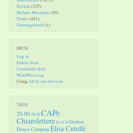
Società
(235)
Stefano Mecenate
(49)
Teatro
(451)
Uncategorized
(1)
META
Log in
Entries feed
Comments feed
WordPress.org
Using
All in one Favicon
TAGS
CAPe
20.00
20.30
Chiarelettere
Donlon
Di 18.30
Elisa Cutullè
Dance Company