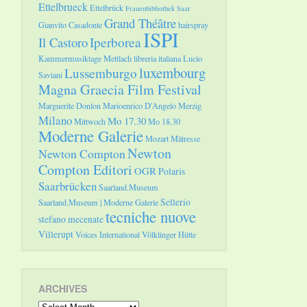
Ettelbrueck
Ettelbrück
Frauenbibliothek Saar
Grand Théâtre
Gianvito Casadonte
hairspray
ISPI
Il Castoro
Iperborea
Kammermusiktage Mettlach
libreria italiana
Lucio
luxembourg
Lussemburgo
Saviani
Magna Graecia Film Festival
Marguerite Donlon
Marioenrico D'Angelo
Merzig
Milano
Mo 17.30
Mittwoch
Mo 18.30
Moderne Galerie
Mozart
Mätresse
Newton
Newton Compton
Compton Editori
OGR
Polaris
Saarbrücken
Saarland.Museum
Sellerio
Saarland.Museum | Moderne Galerie
tecniche nuove
stefano mecenate
Villerupt
Voices International
Völklinger Hütte
ARCHIVES
Archives