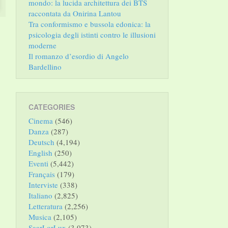
mondo: la lucida architettura dei BTS
raccontata da Onirina Lantou
Tra conformismo e bussola edonica: la
psicologia degli istinti contro le illusioni
moderne
Il romanzo d’esordio di Angelo
Bardellino
CATEGORIES
Cinema
(546)
Danza
(287)
Deutsch
(4,194)
English
(250)
Eventi
(5,442)
Français
(179)
Interviste
(338)
Italiano
(2,825)
Letteratura
(2,256)
Musica
(2,105)
SaarLorLux
(3,073)