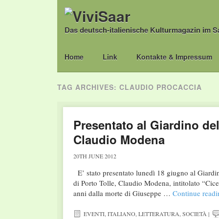
Das deutsch-italienische Kulturmagazin im S
Main menu
Skip
Home
Link
Kontakte & Impressum
to
content
TAG ARCHIVES:
CLAUDIO PROCACCIA
Presentato al Giardino del
Claudio Modena
20TH JUNE 2012
E’ stato presentato lunedì 18 giugno al Giardin
di Porto Tolle, Claudio Modena, intitolato “Cic
anni dalla morte di Giuseppe …
Continue read
EVENTI
,
ITALIANO
,
LETTERATURA
,
SOCIETÀ
|