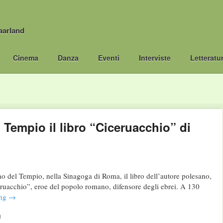
aarland
Cinema
Danza
Eventi
Interviste
Letteratu
 Tempio il libro “Ciceruacchio” di
o del Tempio, nella Sinagoga di Roma, il libro dell’autore polesano,
eruacchio”, eroe del popolo romano, difensore degli ebrei. A 130
ing
→