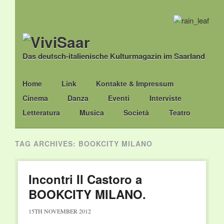
Das deutsch-italienische Kulturmagazin im Saarland
Main menu
Skip
Home
Link
Kontakte & Impressum
to
Cinema
Danza
Eventi
Interviste
content
Letteratura
Musica
Società
Teatro
TAG ARCHIVES:
BOOKCITY MILANO
Incontri Il Castoro a
BOOKCITY MILANO.
15TH NOVEMBER 2012