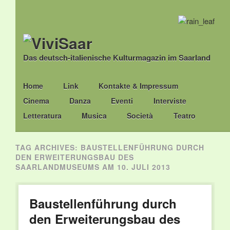
Das deutsch-italienische Kulturmagazin im Saarland
Main menu
Skip
Home
Link
Kontakte & Impressum
to
Cinema
Danza
Eventi
Interviste
content
Letteratura
Musica
Società
Teatro
TAG ARCHIVES:
BAUSTELLENFÜHRUNG DURCH
DEN ERWEITERUNGSBAU DES
SAARLANDMUSEUMS AM 10. JULI 2013
Baustellenführung durch
den Erweiterungsbau des