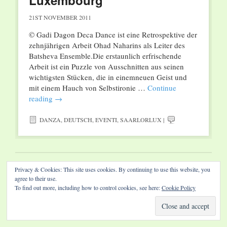
Luxembourg
21ST NOVEMBER 2011
© Gadi Dagon Deca Dance ist eine Retrospektive der
zehnjährigen Arbeit Ohad Naharins als Leiter des
Batsheva Ensemble.Die erstaunlich erfrischende
Arbeit ist ein Puzzle von Ausschnitten aus seinen
wichtigsten Stücken, die in einemneuen Geist und
mit einem Hauch von Selbstironie …
Continue
reading
→
DANZA
,
DEUTSCH
,
EVENTI
,
SAARLORLUX
|
Privacy & Cookies: This site uses cookies. By continuing to use this website, you
Website by Diamond Visions
agree to their use.
To find out more, including how to control cookies, see here:
Cookie Policy