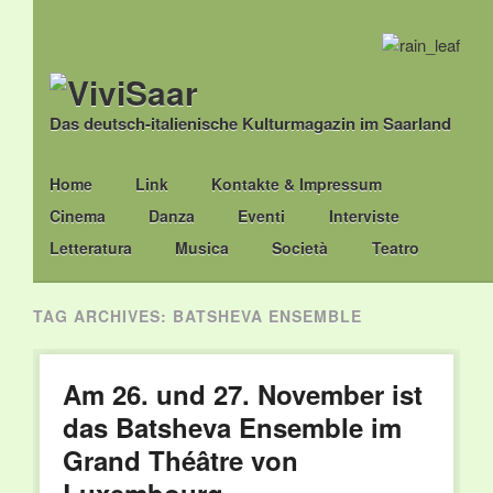
Das deutsch-italienische Kulturmagazin im Saarland
Main menu
Skip
Home
Link
Kontakte & Impressum
to
Cinema
Danza
Eventi
Interviste
content
Letteratura
Musica
Società
Teatro
TAG ARCHIVES:
BATSHEVA ENSEMBLE
Am 26. und 27. November ist
das Batsheva Ensemble im
Grand Théâtre von