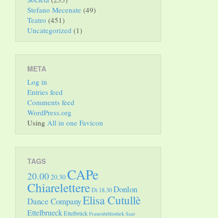
Stefano Mecenate
(49)
Teatro
(451)
Uncategorized
(1)
META
Log in
Entries feed
Comments feed
WordPress.org
Using
All in one Favicon
TAGS
CAPe
20.00
20.30
Chiarelettere
Donlon
Di 18.30
Elisa Cutullè
Dance Company
Ettelbrueck
Ettelbrück
Frauenbibliothek Saar