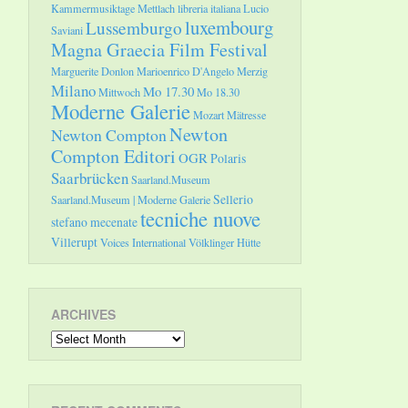
Kammermusiktage Mettlach
libreria italiana
Lucio
luxembourg
Lussemburgo
Saviani
Magna Graecia Film Festival
Marguerite Donlon
Marioenrico D'Angelo
Merzig
Milano
Mo 17.30
Mittwoch
Mo 18.30
Moderne Galerie
Mozart
Mätresse
Newton
Newton Compton
Compton Editori
OGR
Polaris
Saarbrücken
Saarland.Museum
Sellerio
Saarland.Museum | Moderne Galerie
tecniche nuove
stefano mecenate
Villerupt
Voices International
Völklinger Hütte
ARCHIVES
Archives