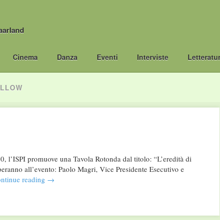
aarland
Cinema
Danza
Eventi
Interviste
Letteratu
ELLOW
0, l’ISPI promuove una Tavola Rotonda dal titolo: “L’eredità di
peranno all’evento: Paolo Magri, Vice Presidente Esecutivo e
ntinue reading
→