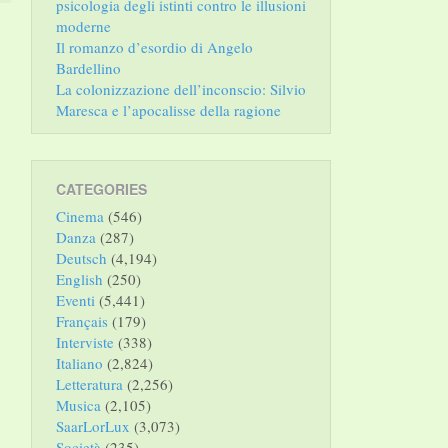
psicologia degli istinti contro le illusioni
moderne
Il romanzo d’esordio di Angelo
Bardellino
La colonizzazione dell’inconscio: Silvio
Maresca e l’apocalisse della ragione
CATEGORIES
Cinema
(546)
Danza
(287)
Deutsch
(4,194)
English
(250)
Eventi
(5,441)
Français
(179)
Interviste
(338)
Italiano
(2,824)
Letteratura
(2,256)
Musica
(2,105)
SaarLorLux
(3,073)
Società
(235)