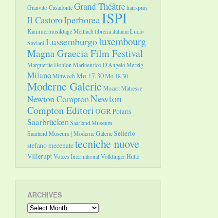
Grand Théâtre
Gianvito Casadonte
hairspray
ISPI
Il Castoro
Iperborea
Kammermusiktage Mettlach
libreria italiana
Lucio
luxembourg
Lussemburgo
Saviani
Magna Graecia Film Festival
Marguerite Donlon
Marioenrico D'Angelo
Merzig
Milano
Mo 17.30
Mittwoch
Mo 18.30
Moderne Galerie
Mozart
Mätresse
Newton
Newton Compton
Compton Editori
OGR
Polaris
Saarbrücken
Saarland.Museum
Sellerio
Saarland.Museum | Moderne Galerie
tecniche nuove
stefano mecenate
Villerupt
Voices International
Völklinger Hütte
ARCHIVES
Archives