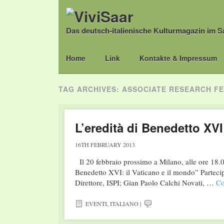
Das deutsch-italienische Kulturmagazin im S
Main menu
Skip
Home
Link
Kontakte & Impressum
to
content
TAG ARCHIVES:
ASSOCIATE RESEARCH F
L’eredità di Benedetto XVI
16TH FEBRUARY 2013
Il 20 febbraio prossimo a Milano, alle ore 18.0
Benedetto XVI: il Vaticano e il mondo” Parteci
Direttore, ISPI; Gian Paolo Calchi Novati, …
Co
EVENTI
,
ITALIANO
|