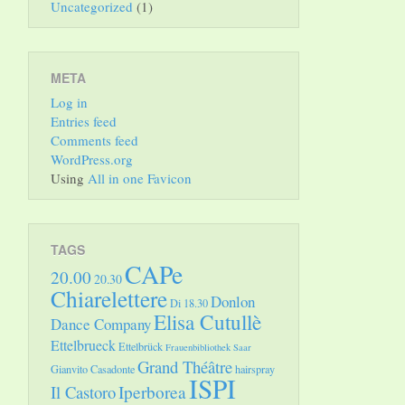
Uncategorized
(1)
META
Log in
Entries feed
Comments feed
WordPress.org
Using
All in one Favicon
TAGS
CAPe
20.00
20.30
Chiarelettere
Donlon
Di 18.30
Elisa Cutullè
Dance Company
Ettelbrueck
Ettelbrück
Frauenbibliothek Saar
Grand Théâtre
Gianvito Casadonte
hairspray
ISPI
Il Castoro
Iperborea