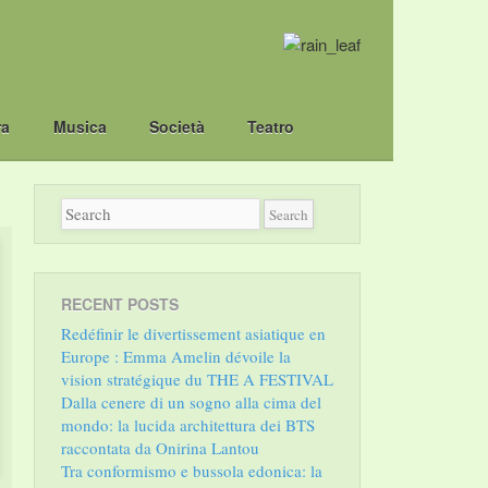
ra
Musica
Società
Teatro
RECENT POSTS
Redéfinir le divertissement asiatique en
Europe : Emma Amelin dévoile la
vision stratégique du THE A FESTIVAL
Dalla cenere di un sogno alla cima del
mondo: la lucida architettura dei BTS
raccontata da Onirina Lantou
Tra conformismo e bussola edonica: la