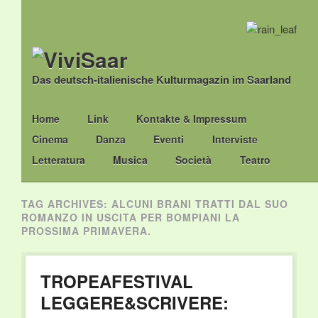
Das deutsch-italienische Kulturmagazin im Saarland
Main menu
Skip
Home
Link
Kontakte & Impressum
to
Cinema
Danza
Eventi
Interviste
content
Letteratura
Musica
Società
Teatro
TAG ARCHIVES:
ALCUNI BRANI TRATTI DAL SUO
ROMANZO IN USCITA PER BOMPIANI LA
PROSSIMA PRIMAVERA.
TROPEAFESTIVAL
LEGGERE&SCRIVERE: