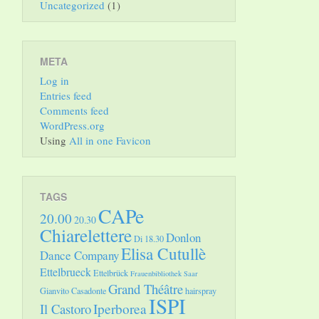
Uncategorized
(1)
META
Log in
Entries feed
Comments feed
WordPress.org
Using
All in one Favicon
TAGS
CAPe
20.00
20.30
Chiarelettere
Donlon
Di 18.30
Elisa Cutullè
Dance Company
Ettelbrueck
Ettelbrück
Frauenbibliothek Saar
Grand Théâtre
Gianvito Casadonte
hairspray
ISPI
Il Castoro
Iperborea