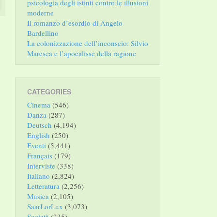
psicologia degli istinti contro le illusioni
moderne
Il romanzo d’esordio di Angelo
Bardellino
La colonizzazione dell’inconscio: Silvio
Maresca e l’apocalisse della ragione
CATEGORIES
Cinema
(546)
Danza
(287)
Deutsch
(4,194)
English
(250)
Eventi
(5,441)
Français
(179)
Interviste
(338)
Italiano
(2,824)
Letteratura
(2,256)
Musica
(2,105)
SaarLorLux
(3,073)
Società
(235)