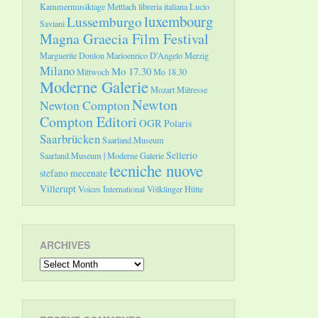
Kammermusiktage Mettlach
libreria italiana
Lucio
luxembourg
Lussemburgo
Saviani
Magna Graecia Film Festival
Marguerite Donlon
Marioenrico D'Angelo
Merzig
Milano
Mo 17.30
Mittwoch
Mo 18.30
Moderne Galerie
Mozart
Mätresse
Newton
Newton Compton
Compton Editori
OGR
Polaris
Saarbrücken
Saarland.Museum
Sellerio
Saarland.Museum | Moderne Galerie
tecniche nuove
stefano mecenate
Villerupt
Voices International
Völklinger Hütte
ARCHIVES
Archives