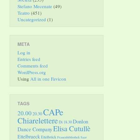
Stefano Mecenate
(49)
Teatro
(451)
Uncategorized
(1)
META
Log in
Entries feed
Comments feed
WordPress.org
Using
All in one Favicon
TAGS
CAPe
20.00
20.30
Chiarelettere
Donlon
Di 18.30
Elisa Cutullè
Dance Company
Ettelbrueck
Ettelbrück
Frauenbibliothek Saar