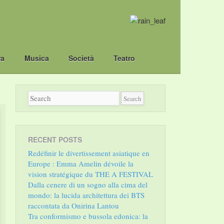
ra
Musica
Società
Teatro
RECENT POSTS
Redéfinir le divertissement asiatique en
Europe : Emma Amelin dévoile la
vision stratégique du THE A FESTIVAL
Dalla cenere di un sogno alla cima del
mondo: la lucida architettura dei BTS
raccontata da Onirina Lantou
Tra conformismo e bussola edonica: la