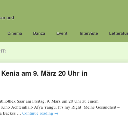
aarland
Cinema
Danza
Eventi
Interviste
Letteratu
HT!
 Kenia am 9. März 20 Uhr in
bibliothek Saar am Freitag, 9. März um 20 Uhr zu einem
s Kino Achteinhalb Afya Yangu. It’s my Right! Meine Gesundheit –
ina Backes …
Continue reading
→