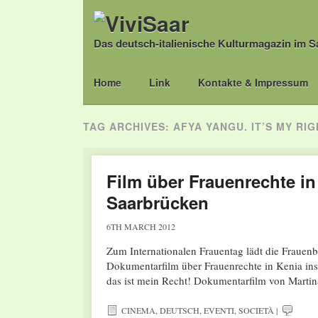
Das deutsch-italienische Kulturmagazin im S
Main menu
Skip
Home
Link
Kontakte & Impressum
to
content
TAG ARCHIVES:
AFYA YANGU. IT’S MY RIG
Film über Frauenrechte in
Saarbrücken
6TH MARCH 2012
Zum Internationalen Frauentag lädt die Frauen
Dokumentarfilm über Frauenrechte in Kenia in
das ist mein Recht! Dokumentarfilm von Mart
CINEMA
,
DEUTSCH
,
EVENTI
,
SOCIETÀ
|