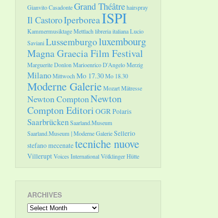
Grand Théâtre
Gianvito Casadonte
hairspray
ISPI
Il Castoro
Iperborea
Kammermusiktage Mettlach
libreria italiana
Lucio
luxembourg
Lussemburgo
Saviani
Magna Graecia Film Festival
Marguerite Donlon
Marioenrico D'Angelo
Merzig
Milano
Mo 17.30
Mittwoch
Mo 18.30
Moderne Galerie
Mozart
Mätresse
Newton
Newton Compton
Compton Editori
OGR
Polaris
Saarbrücken
Saarland.Museum
Sellerio
Saarland.Museum | Moderne Galerie
tecniche nuove
stefano mecenate
Villerupt
Voices International
Völklinger Hütte
ARCHIVES
Archives