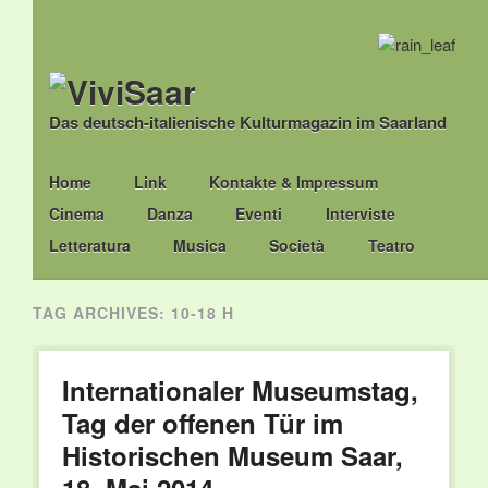
Das deutsch-italienische Kulturmagazin im Saarland
Main menu
Skip
Home
Link
Kontakte & Impressum
to
Cinema
Danza
Eventi
Interviste
content
Letteratura
Musica
Società
Teatro
TAG ARCHIVES:
10-18 H
Internationaler Museumstag,
Tag der offenen Tür im
Historischen Museum Saar,