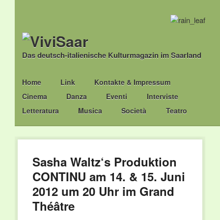
Das deutsch-italienische Kulturmagazin im Saarland
Main menu
Skip
Home
Link
Kontakte & Impressum
to
Cinema
Danza
Eventi
Interviste
content
Letteratura
Musica
Società
Teatro
Sasha Waltz‘s Produktion
CONTINU am 14. & 15. Juni
2012 um 20 Uhr im Grand
Théâtre