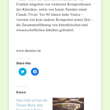
Continu umgeben von weiterenn Kompositionen
des Künstlers, sowie von Iannis Xenakis unnd
Claude Vivier. Vor 90 Jahren hatte Varèse -
visionär wie kein anderer Komponist seiner Zeit –
die Zusammenführung von künstlerischen und
wissenschaftlichen Inhalten gefordert.
www.theatres.lu
Share this:
Click
Click
to
to
share
share
on
on
Twitter
Facebook
(Opens
(Opens
in
in
Related
new
new
window)
window)
Stijn Celis zu Gast am
Theater Basel, dem
Staatsballett Berlin