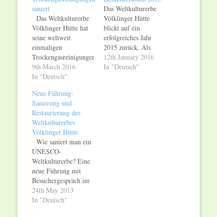
saniert
Das Weltkulturerbe
Das Weltkulturerbe
Völklinger Hütte
Völklinger Hütte hat
blickt auf ein
seine weltweit
erfolgreiches Jahr
einmaligen
2015 zurück. Als
Trockengasreinigungen
Industrie-Denkmal,
12th January 2016
termingerecht und im
9th March 2016
Tourismus- und als
In "Deutsch"
Kostenrahmen saniert.
In "Deutsch"
Kulturort hat sich das
Damit ist ein weiterer
Weltkulturerbe
Neue Führung:
zentraler Teil der
Völklinger Hütte 2015
Sanierung und
ehemaligen
weiterentwickelt. Die
Restaurierung des
Roheisenproduktion
"UrbanArt Biennale®
Weltkulturerbes
der Völklinger Hütte
2015" endete mit
Völklinger Hütte
restauriert. Die
einem Besucherrekord
Wie saniert man ein
einsturzgefährdeten
von 111.345
UNESCO-
Trockengasreinigungen
Besuchern und hat
Weltkulturerbe? Eine
I bis III wurden
sich international
neue Führung mit
zunächst gereinigt und
etabliert.
Besuchergespräch im
dann statisch
Internationale
Weltkulturerbe
24th May 2013
gesichert. Dabei
Reisende wählten das
Völklinger Hütte gibt
In "Deutsch"
handelte es sich um
Weltkulturerbe
dazu Auskunft. Der
ein außergewöhnlich
Völklinger Hütte unter