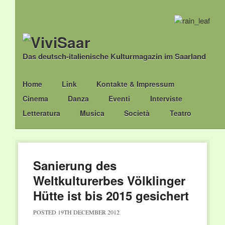
Das deutsch-italienische Kulturmagazin im Saarland
Main menu
Skip
Home
Link
Kontakte & Impressum
to
Cinema
Danza
Eventi
Interviste
content
Letteratura
Musica
Società
Teatro
Sanierung des
Weltkulturerbes Völklinger
Hütte ist bis 2015 gesichert
POSTED
19TH DECEMBER 2012