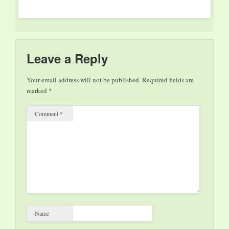
Leiter der
aufwendiges Projekt,
die…
Denkmalbauabteilung,
…
Diplom-Ingenieur
Andreas Timm,
erklärt, wie man ein
stillgelegtes
Leave a Reply
Eisenwerk für
künftige Generationen
Your email address will not be published.
Required fields are
erhält und wie die
marked
*
Umgestaltung zu
einem Erlebnisort
Comment
*
technisch funktioniert.
Die Besucher sind
dazu eingeladen,
ihre…
Name