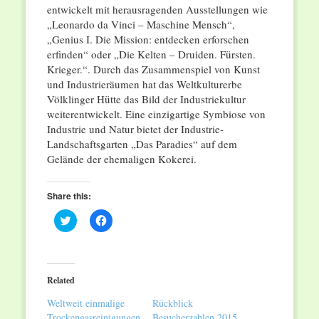
entwickelt mit herausragenden Ausstellungen wie
„Leonardo da Vinci – Maschine Mensch“,
„Genius I. Die Mission: entdecken erforschen
erfinden“ oder „Die Kelten – Druiden. Fürsten.
Krieger.“. Durch das Zusammenspiel von Kunst
und Industrieräumen hat das Weltkulturerbe
Völklinger Hütte das Bild der Industriekultur
weiterentwickelt. Eine einzigartige Symbiose von
Industrie und Natur bietet der Industrie-
Landschaftsgarten „Das Paradies“ auf dem
Gelände der ehemaligen Kokerei.
Share this:
Click
Click
to
to
share
share
on
on
Twitter
Facebook
(Opens
(Opens
in
in
Related
new
new
window)
window)
Weltweit einmalige
Rückblick
Trockengasreinigungen
Besucherzahlen 2015