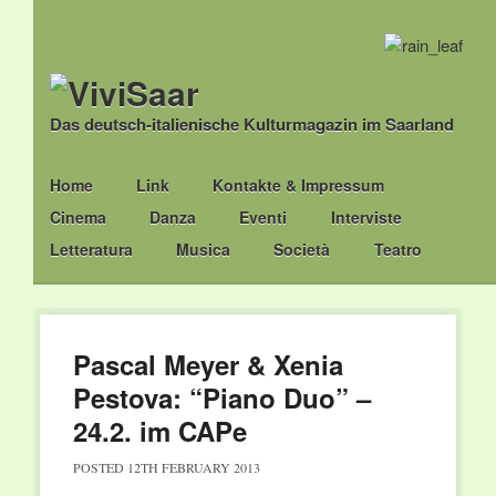
Das deutsch-italienische Kulturmagazin im Saarland
Main menu
Skip
Home
Link
Kontakte & Impressum
to
Cinema
Danza
Eventi
Interviste
content
Letteratura
Musica
Società
Teatro
Pascal Meyer & Xenia
Pestova: “Piano Duo” –
24.2. im CAPe
POSTED
12TH FEBRUARY 2013