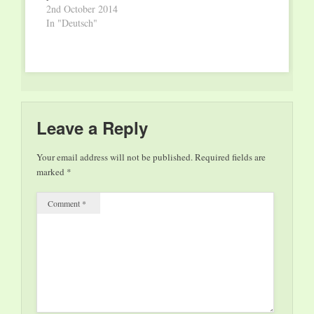
Komponist Frédéric
2nd October 2014
Scholz, besser bekannt
mehreren Jahren in
Chopin und er wusste,
In "Deutsch"
als…
Quartettformation
wovon er sprach: Fast
wollten sie auch als…
sein gesamtes Werk
schrieb er für Klavier,
und das CAPe widmet
sich in besonders
intensiver Weise
seinem Schaffen und
Leave a Reply
lädt…
Your email address will not be published.
Required fields are
marked
*
Comment
*