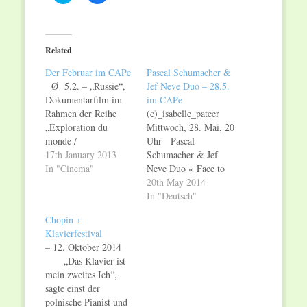
to
to
share
share
on
on
Twitter
Facebook
(Opens
(Opens
in
in
Related
new
new
window)
window)
Der Februar im CAPe
Pascal Schumacher &
Ø 5.2. – „Russie“,
Jef Neve Duo – 28.5.
Dokumentarfilm im
im CAPe
Rahmen der Reihe
(c)_isabelle_pateer
„Exploration du
Mittwoch, 28. Mai, 20
monde /
Uhr Pascal
Welterkundung“ (im
17th January 2013
Schumacher & Jef
Anhang) Ø 7.+8.2.
In "Cinema"
Neve Duo « Face to
– „Flood“, Premiere
Face » Pascal
20th May 2014
der neuen Kreation
Schumacher,
In "Deutsch"
von Anu SISTONEN
Vibraphon. Jef Neve,
Chopin +
im Rahmen des
Piano. Der
Klavierfestival
Tanzfestivals
Vibraphonist Pascal
– 12. Oktober 2014
„PRINTEMPS
Schumacher und der
„Das Klavier ist
DANSE“ Ø 20.2. –
Pianist Jef Neve sind
mein zweites Ich“,
Die Dresdner
zwei große Namen in
sagte einst der
Kabarettistin und
der europäischen
polnische Pianist und
Musikerin Anna Maria
Jazzszene. Nach