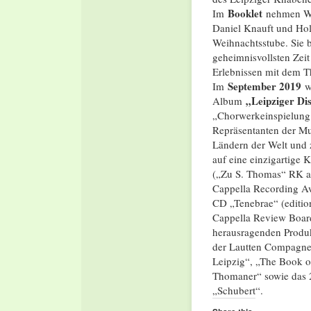
Booklet
Im
nehmen Wol
Daniel Knauft und Holg
Weihnachtsstube. Sie 
geheimnisvollsten Zeit
Erlebnissen mit dem T
September 2019
Im
w
„Leipziger Di
Album
„Chorwerkeinspielung d
Repräsentanten der Mu
Ländern der Welt und 
auf eine einzigartige K
(„Zu S. Thomas“ RK a
Cappella Recording Aw
CD „Tenebrae“ (editi
Cappella Review Boar
herausragenden Produk
der Lautten Compagney
Leipzig“, „The Book 
Thomaner“ sowie das 2
„Schubert“.