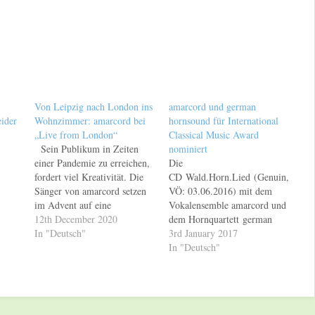
Von Leipzig nach London ins
amarcord und german
ider
Wohnzimmer: amarcord bei
hornsound für International
„Live from London“
Classical Music Award
Sein Publikum in Zeiten
nominiert
einer Pandemie zu erreichen,
Die
fordert viel Kreativität. Die
CD Wald.Horn.Lied (Genuin,
Sänger von amarcord setzen
VÖ: 03.06.2016) mit dem
im Advent auf eine
Vokalensemble amarcord und
innovative Festivalidee aus
12th December 2020
dem Hornquartett german
London, gehen mit Daniel
In "Deutsch"
hornsound ist für
3rd January 2017
Hope für dessen neues Album
den International Classical
In "Deutsch"
gemeinsam ins Studio, planen
Music Award 2017
eine umfangreiche
(ICMA) in der Kategorie
Kooperation mit
„Best Collection“ nominiert.
dem Thüringer Bach
Die Awards sind die einzigen