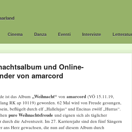
aarland
Cinema
Danza
Eventi
Interviste
Letteratu
achtsalbum und Online-
nder von amarcord
„Weihnacht“
amarcord
ude ist das Album
von
(VÖ 15.11.19,
klang RK ap 10119) geworden. 62 Mal wird von Freude gesungen,
in, beflügelt durch elf „Hallelujas“ und Encinas zwölf „Hurras“.
pure Weihnachtsfreude
echen
und eignen sich als täglicher
r durch die Adventszeit. Im 27. Karrierejahr sind den fünf Sängern
der ans Herz gewachsen, die nun auf diesem Album durch