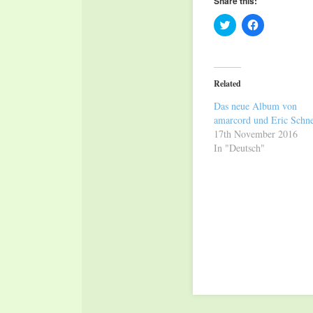
Share this:
Click
Click
to
to
share
share
on
on
Twitter
Facebook
(Opens
(Opens
in
in
Related
new
new
window)
window)
Das neue Album von
amarcord und Eric Schne
17th November 2016
In "Deutsch"