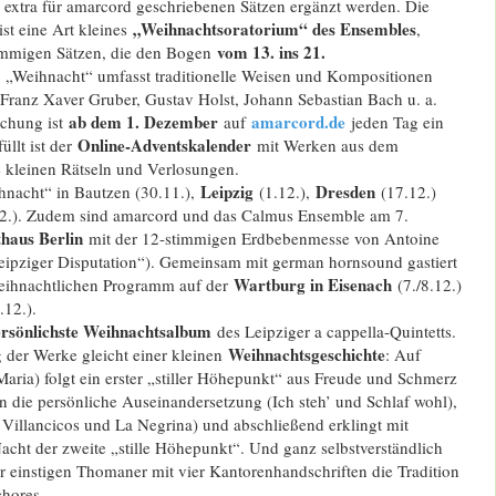
xtra für amarcord geschriebenen Sätzen ergänzt werden. Die
„Weihnachtsoratorium“ des Ensembles
st eine Art kleines
,
vom 13. ins 21.
immigen Sätzen, die den Bogen
 „Weihnacht“ umfasst traditionelle Weisen und Kompositionen
 Franz Xaver Gruber, Gustav Holst, Johann Sebastian Bach u. a.
ab dem 1. Dezember
amarcord.de
schung ist
auf
jeden Tag ein
Online-Adventskalender
üllt ist der
mit Werken aus dem
 kleinen Rätseln und Verlosungen.
Leipzig
Dre
sden
hnacht“ in Bautzen (30.11.),
(1.12.),
(17.12.)
2.). Zudem sind amarcord und das Calmus Ensemble am 7.
haus Berlin
mit der 12-stimmigen Erdbebenmesse von Antoine
eipziger Disputation“). Gemeinsam mit german hornsound gastiert
Wartburg in Eisenach
eihnachtlichen Programm auf der
(7./8.12.)
12.).
ersönlichste Weihnachtsalbum
des Leipziger a cappella-Quintetts.
Weihnachtsgeschichte
der Werke gleicht einer kleinen
: Auf
aria) folgt ein erster „stiller Höhepunkt“ aus Freude und Schmerz
nn die persönliche Auseinandersetzung (Ich steh’ und Schlaf wohl),
ie Villancicos und La Negrina) und abschließend erklingt mit
acht der zweite „stille Höhepunkt“. Und ganz selbstverständlich
r einstigen Thomaner mit vier Kantorenhandschriften die Tradition
hores.