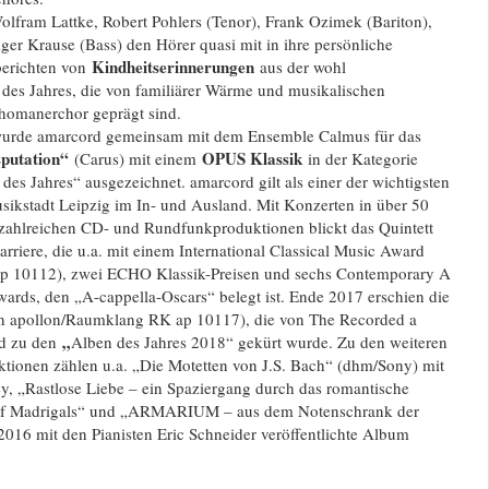
fram Lattke, Robert Pohlers (Tenor), Frank Ozimek (Bariton),
er Krause (Bass) den Hörer quasi mit in ihre persönliche
Kindheitserinnerungen
berichten von
aus der wohl
 des Jahres, die von familiärer Wärme und musikalischen
homanerchor geprägt sind.
urde amarcord gemeinsam mit dem Ensemble Calmus für das
sputation“
OPUS Klassik
(Carus) mit einem
in der Kategorie
es Jahres“ ausgezeichnet. amarcord gilt als einer der wichtigsten
sikstadt Leipzig im In- und Ausland. Mit Konzerten in über 50
zahlreichen CD- und Rundfunkproduktionen blickt das Quintett
arriere, die u.a. mit einem International Classical Music Award
p 10112), zwei ECHO Klassik-Preisen und sechs Contemporary A
ards, den „A-cappella-Oscars“ belegt ist. Ende 2017 erschien die
on apollon/Raumklang RK ap 10117), die von The Recorded a
„
d zu den
Alben des Jahres 2018“ gekürt wurde. Zu den weiteren
tionen zählen u.a. „Die Motetten von J.S. Bach“ (dhm/Sony) mit
, „Rastlose Liebe – ein Spaziergang durch das romantische
of Madrigals“ und „ARMARIUM – aus dem Notenschrank der
016 mit den Pianisten Eric Schneider veröffentlichte Album