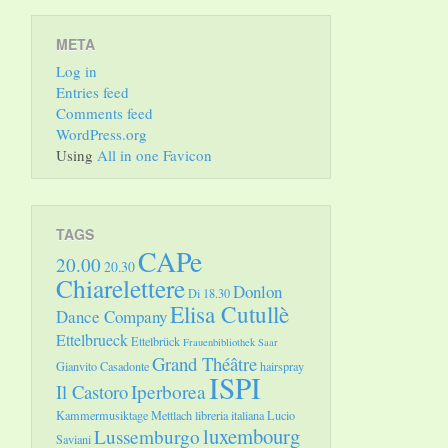
META
Log in
Entries feed
Comments feed
WordPress.org
Using
All in one Favicon
TAGS
CAPe
20.00
20.30
Chiarelettere
Donlon
Di 18.30
Elisa Cutullè
Dance Company
Ettelbrueck
Ettelbrück
Frauenbibliothek Saar
Grand Théâtre
Gianvito Casadonte
hairspray
ISPI
Il Castoro
Iperborea
Kammermusiktage Mettlach
libreria italiana
Lucio
luxembourg
Lussemburgo
Saviani