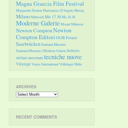
Magna Graecia Film Festival
Marguerite Donlon
Marioenrico D'Angelo
Merzig
Milano
Mo 17.30
Mittwoch
Mo 18.30
Moderne Galerie
Mozart
Mätresse
Newton
Newton Compton
Compton Editori
OGR
Polaris
Saarbrücken
Saarland.Museum
Sellerio
Saarland.Museum | Moderne Galerie
tecniche nuove
stefano mecenate
Villerupt
Voices International
Völklinger Hütte
ARCHIVES
Archives
RECENT COMMENTS