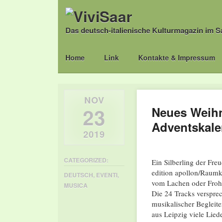
Das deutsch-italienische Kulturmagazin im S
Main menu
Skip
Home
Link
Kontakte & Impressum
to
content
NOV
23
Neues Weihn
Adventskale
2019
CATEGORIZED:
Ein Silberling der Fre
edition apollon/Raum
DEUTSCH
,
EVENTI
,
vom Lachen oder Frohse
MUSICA
Die 24 Tracks verspr
musikalischer Begleite
aus Leipzig viele Lie