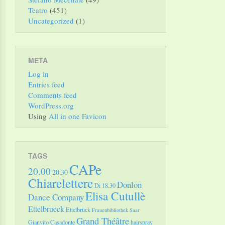
Teatro
(451)
Uncategorized
(1)
META
Log in
Entries feed
Comments feed
WordPress.org
Using
All in one Favicon
TAGS
CAPe
20.00
20.30
Chiarelettere
Donlon
Di 18.30
Elisa Cutullè
Dance Company
Ettelbrueck
Ettelbrück
Frauenbibliothek Saar
Grand Théâtre
Gianvito Casadonte
hairspray