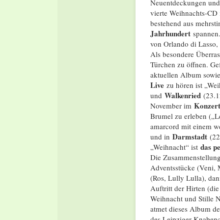
Neuentdeckungen und e
vierte Weihnachts-CD i
bestehend aus mehrst
Jahrhundert
spannen.
von Orlando di Lasso,
Als besondere Überra
Türchen zu öffnen. Gef
aktuellen Album sowie
Live
zu hören ist „Wei
Walkenried
und
(23.1
Konzert
November im
Brumel zu erleben („L
amarcord mit einem w
Darmstadt
und in
(22.
das p
„Weihnacht“ ist
Die Zusammenstellung 
Adventsstücke (Veni, M
(Ros, Lully Lulla), da
Auftritt der Hirten (d
Weihnacht und Stille N
atmet dieses Album de
des Leipziger Knabenc