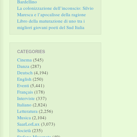
Bardellino
La colonizzazione dell’inconscio: Silvio
Maresca e l’apocalisse della ragione
Libro della maturazione di uno tra i
migliori giovani poeti del Sud Italia
CATEGORIES
Cinema
(545)
Danza
(287)
Deutsch
(4,194)
English
(250)
Eventi
(5,441)
Français
(178)
Interviste
(337)
Italiano
(2,824)
Letteratura
(2,256)
Musica
(2,104)
SaarLorLux
(3,073)
Società
(235)
Stefano Mecenate
(49)