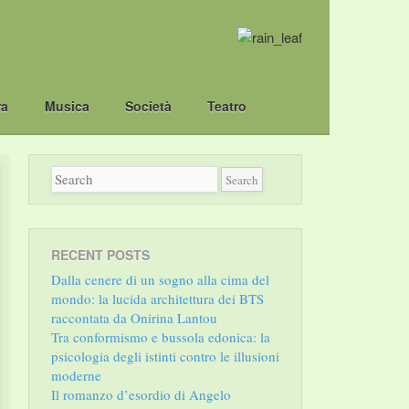
ra
Musica
Società
Teatro
RECENT POSTS
Dalla cenere di un sogno alla cima del
mondo: la lucida architettura dei BTS
raccontata da Onirina Lantou
Tra conformismo e bussola edonica: la
psicologia degli istinti contro le illusioni
moderne
Il romanzo d’esordio di Angelo