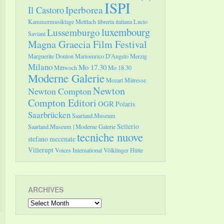
ISPI
Il Castoro
Iperborea
Kammermusiktage Mettlach
libreria italiana
Lucio
luxembourg
Lussemburgo
Saviani
Magna Graecia Film Festival
Marguerite Donlon
Marioenrico D'Angelo
Merzig
Milano
Mo 17.30
Mittwoch
Mo 18.30
Moderne Galerie
Mozart
Mätresse
Newton
Newton Compton
Compton Editori
OGR
Polaris
Saarbrücken
Saarland.Museum
Sellerio
Saarland.Museum | Moderne Galerie
tecniche nuove
stefano mecenate
Villerupt
Voices International
Völklinger Hütte
ARCHIVES
Archives