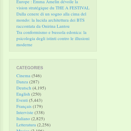
Europe : Emma Amelin dévoile la
vision stratégique du THE A FESTIVAL
Dalla cenere di un sogno alla cima del
mondo: la lucida architettura dei BTS
raccontata da Onirina Lantou
Tra conformismo e bussola edonica: la
psicologia degli istinti contro le illusioni
moderne
CATEGORIES
Cinema
(546)
Danza
(287)
Deutsch
(4,195)
English
(250)
Eventi
(5,443)
Français
(179)
Interviste
(338)
Italiano
(2,825)
Letteratura
(2,256)
Musica
(2,106)