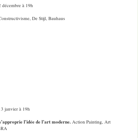
2 décembre à 19h
Constructivisme, De Stijl, Bauhaus
3 janvier à 19h
pproprie l’idée de l’art moderne.
Action Painting, Art
OBRA