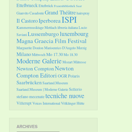
Ettelbrueck
Ettelbrück
Frauenbibliothek Saar
Grand Théâtre
Gianvito Casadonte
hairspray
ISPI
Il Castoro
Iperborea
Kammermusiktage Mettlach
libreria italiana
Lucio
luxembourg
Lussemburgo
Saviani
Magna Graecia Film Festival
Marguerite Donlon
Marioenrico D'Angelo
Merzig
Milano
Mo 17.30
Mittwoch
Mo 18.30
Moderne Galerie
Mozart
Mätresse
Newton
Newton Compton
Compton Editori
OGR
Polaris
Saarbrücken
Saarland.Museum
Sellerio
Saarland.Museum | Moderne Galerie
tecniche nuove
stefano mecenate
Villerupt
Voices International
Völklinger Hütte
ARCHIVES