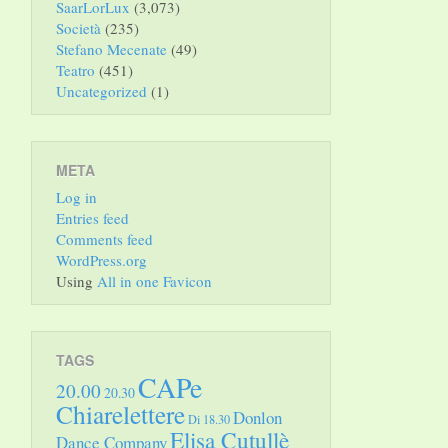
SaarLorLux
(3,073)
Società
(235)
Stefano Mecenate
(49)
Teatro
(451)
Uncategorized
(1)
META
Log in
Entries feed
Comments feed
WordPress.org
Using
All in one Favicon
TAGS
CAPe
20.00
20.30
Chiarelettere
Donlon
Di 18.30
Elisa Cutullè
Dance Company