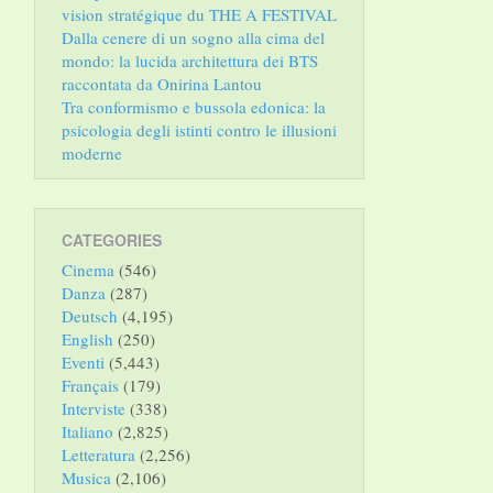
vision stratégique du THE A FESTIVAL
Dalla cenere di un sogno alla cima del
mondo: la lucida architettura dei BTS
raccontata da Onirina Lantou
Tra conformismo e bussola edonica: la
psicologia degli istinti contro le illusioni
moderne
CATEGORIES
Cinema
(546)
Danza
(287)
Deutsch
(4,195)
English
(250)
Eventi
(5,443)
Français
(179)
Interviste
(338)
Italiano
(2,825)
Letteratura
(2,256)
Musica
(2,106)