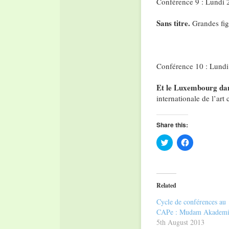
Conférence 9 : Lundi 
Sans titre.
Grandes fig
Conférence 10 : Lundi
Et le Luxembourg dan
internationale de l’ar
Share this:
Click
Click
to
to
share
share
on
on
Twitter
Facebook
(Opens
(Opens
in
in
Related
new
new
window)
window)
Cycle de conférences au
CAPe : Mudam Akademi
5th August 2013