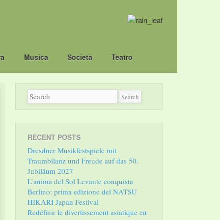
ra
Musica
Società
Teatro
RECENT POSTS
Dresdner Musikfestspiele mit
Traumbilanz und Freude auf das 50.
Jubiläum 2027
L’anima del Sol Levante conquista
Berlino: prima edizione del NATSU
HIKARI Japan Festival
Redéfinir le divertissement asiatique en