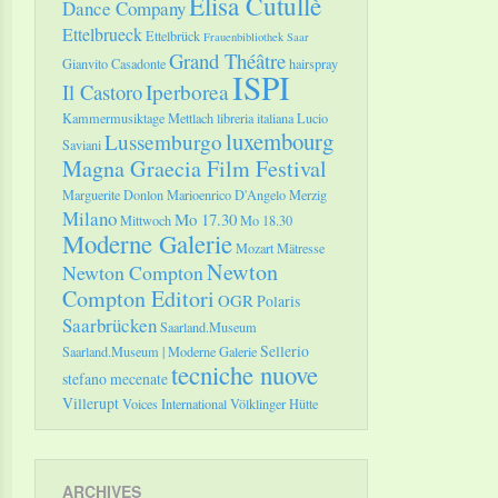
Elisa Cutullè
Dance Company
Ettelbrueck
Ettelbrück
Frauenbibliothek Saar
Grand Théâtre
Gianvito Casadonte
hairspray
ISPI
Il Castoro
Iperborea
Kammermusiktage Mettlach
libreria italiana
Lucio
luxembourg
Lussemburgo
Saviani
Magna Graecia Film Festival
Marguerite Donlon
Marioenrico D'Angelo
Merzig
Milano
Mo 17.30
Mittwoch
Mo 18.30
Moderne Galerie
Mozart
Mätresse
Newton
Newton Compton
Compton Editori
OGR
Polaris
Saarbrücken
Saarland.Museum
Sellerio
Saarland.Museum | Moderne Galerie
tecniche nuove
stefano mecenate
Villerupt
Voices International
Völklinger Hütte
ARCHIVES