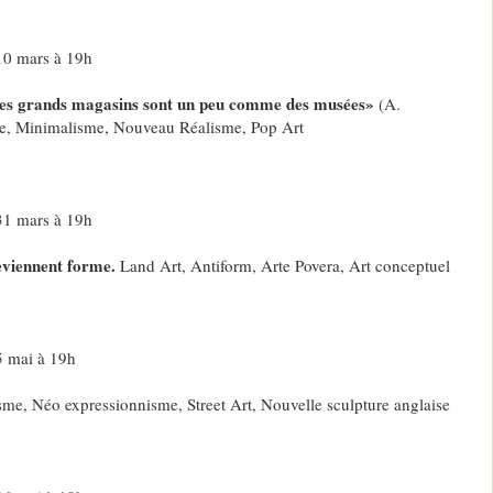
10 mars à 19h
les grands magasins sont un peu comme des musées»
(A.
e, Minimalisme, Nouveau Réalisme, Pop Art
31 mars à 19h
deviennent forme.
Land Art, Antiform, Arte Povera, Art conceptuel
5 mai à 19h
sme, Néo expressionnisme, Street Art, Nouvelle sculpture anglaise