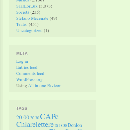
SaarLorLux
(3,073)
Società
(235)
Stefano Mecenate
(49)
Teatro
(451)
Uncategorized
(1)
META
Log in
Entries feed
Comments feed
WordPress.org
Using
All in one Favicon
TAGS
CAPe
20.00
20.30
Chiarelettere
Donlon
Di 18.30