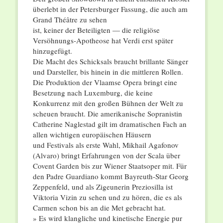
überlebt in der Petersburger Fassung, die auch am
Grand Théâtre zu sehen
ist, keiner der Beteiligten — die religiöse
Versöhnungs-Apotheose hat Verdi erst später
hinzugefügt.
Die Macht des Schicksals braucht brillante Sänger
und Darsteller, bis hinein in die mittleren Rollen.
Die Produktion der Vlaamse Opera bringt eine
Besetzung nach Luxemburg, die keine
Konkurrenz mit den großen Bühnen der Welt zu
scheuen braucht. Die amerikanische Sopranistin
Catherine Naglestad gilt im dramatischen Fach an
allen wichtigen europäischen Häusern
und Festivals als erste Wahl, Mikhail Agafonov
(Alvaro) bringt Erfahrungen von der Scala über
Covent Garden bis zur Wiener Staatsoper mit. Für
den Padre Guardiano kommt Bayreuth-Star Georg
Zeppenfeld, und als Zigeunerin Preziosilla ist
Viktoria Vizin zu sehen und zu hören, die es als
Carmen schon bis an die Met gebracht hat.
» Es wird klangliche und kinetische Energie pur