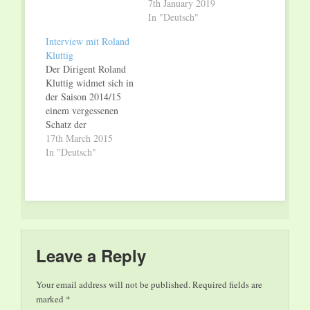
7th January 2019
In "Deutsch"
Interview mit Roland
Kluttig
Der Dirigent Roland
Kluttig widmet sich in
der Saison 2014/15
einem vergessenen
Schatz der
Operngeschichte: Carl
17th March 2015
Maria von Webers
In "Deutsch"
“Euryanthe” ist auf
den Spielplänen der
Opernhäuser kaum zu
finden. Der
Generalmusikdirektor
des Landestheaters
Coburg wagt sich
Leave a Reply
aber mit dem
Frankfurter Opern-
Your email address will not be published.
Required fields are
und
marked
*
Museumsorchester an