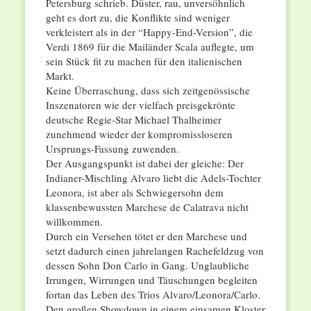
Petersburg schrieb. Düster, rau, unversöhnlich
geht es dort zu, die Konflikte sind weniger
verkleistert als in der “Happy-End-Version”, die
Verdi 1869 für die Mailänder Scala auflegte, um
sein Stück fit zu machen für den italienischen
Markt.
Keine Überraschung, dass sich zeitgenössische
Inszenatoren wie der vielfach preisgekrönte
deutsche Regie-Star Michael Thalheimer
zunehmend wieder der kompromissloseren
Ursprungs-Fassung zuwenden.
Der Ausgangspunkt ist dabei der gleiche: Der
Indianer-Mischling Alvaro liebt die Adels-Tochter
Leonora, ist aber als Schwiegersohn dem
klassenbewussten Marchese de Calatrava nicht
willkommen.
Durch ein Versehen tötet er den Marchese und
setzt dadurch einen jahrelangen Rachefeldzug von
dessen Sohn Don Carlo in Gang. Unglaubliche
Irrungen, Wirrungen und Täuschungen begleiten
fortan das Leben des Trios Alvaro/Leonora/Carlo.
Den großen Showdown in einem einsamen Kloster