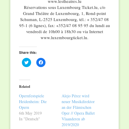
www.lestheatres.lu
Réservations sous Luxembourg Ticket.lu, c/o
Grand Théâtre de Luxembourg, 1, Rond-point
Schuman, L-2525 Luxembourg, tél.: + 352/47 08
95-1 (6 lignes), fax: +352/47 08 95 95 du lundi au
vendredi de 10h00 à 18h30 ou via Internet
www.luxembourgticket.lu.
Share this:
Click
Click
to
to
share
share
on
on
Twitter
Facebook
(Opens
(Opens
in
in
Related
new
new
window)
window)
Opernfestspiele
Alejo Pérez wird
Heidenheim: Die
neuer Musikdirektor
Opern
an der Flämischen
6th May 2019
Oper // Opera Ballet
In "Deutsch"
Vlaanderen ab
2019/2020