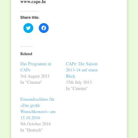
www.cape.lu
Share this:
Click
Click
to
to
share
share
on
on
Twitter
Facebook
(Opens
(Opens
in
in
Related
new
new
window)
window)
Das Programm in
CAPe: Die Saison
CAPe
2013-14 auf einen
3rd August 2013
Blick
In "Cinema"
15th July 2013
In "Cinema"
Einsendeschluss für
»Das große
Wunschkonzert« am
15.10.2016
9th October 2016
In "Deutsch"